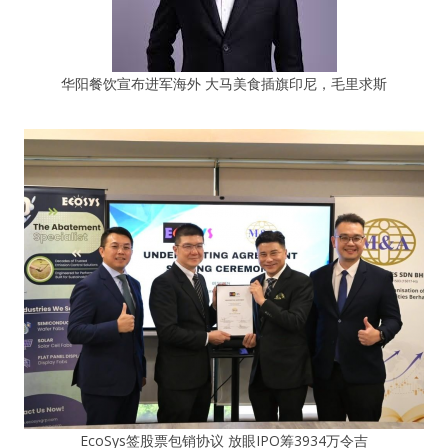
华阳餐饮宣布进军海外 大马美食插旗印尼，毛里求斯
EcoSys签股票包销协议 放眼IPO筹3934万令吉