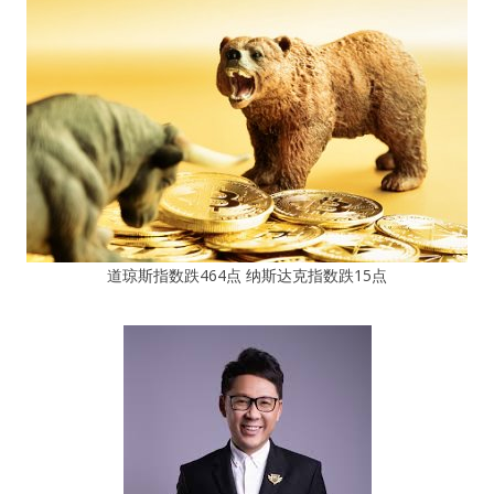
道琼斯指数跌464点 纳斯达克指数跌15点