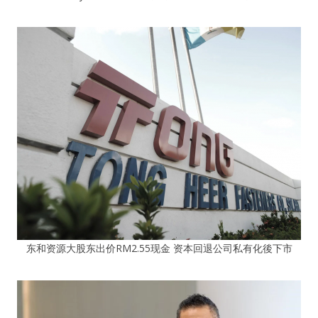
东和资源大股东出价RM2.55现金 资本回退公司私有化後下市