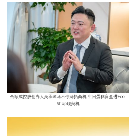
合顺成控股创办人吴承璋马不停蹄拓商机 生日蛋糕盲盒进Eco-
Shop现契机