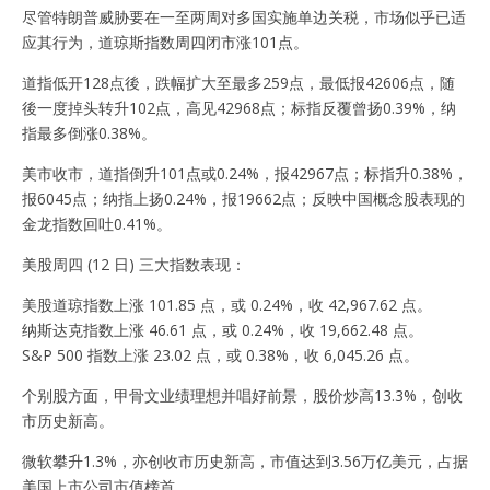
尽管特朗普威胁要在一至两周对多国实施单边关税，市场似乎已适
应其行为，道琼斯指数周四闭市涨101点。
道指低开128点後，跌幅扩大至最多259点，最低报42606点，随
後一度掉头转升102点，高见42968点；标指反覆曾扬0.39%，纳
指最多倒涨0.38%。
美市收市，道指倒升101点或0.24%，报42967点；标指升0.38%，
报6045点；纳指上扬0.24%，报19662点；反映中国概念股表现的
金龙指数回吐0.41%。
美股周四 (12 日) 三大指数表现：
美股道琼指数上涨 101.85 点，或 0.24%，收 42,967.62 点。
纳斯达克指数上涨 46.61 点，或 0.24%，收 19,662.48 点。
S&P 500 指数上涨 23.02 点，或 0.38%，收 6,045.26 点。
个别股方面，甲骨文业绩理想并唱好前景，股价炒高13.3%，创收
市历史新高。
微软攀升1.3%，亦创收市历史新高，市值达到3.56万亿美元，占据
美国上市公司市值榜首。