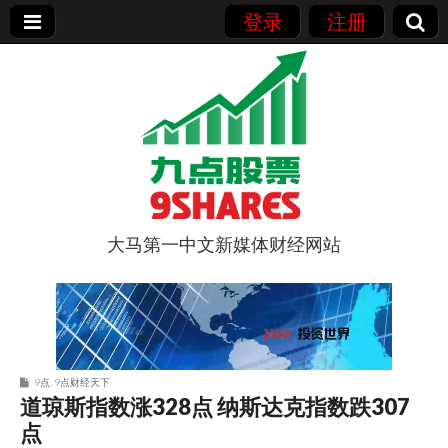
登录
注册
大马第一中文新媒体财经网站
9点股票
9点
,
9点财经天下
道琼斯指数涨328点 纳斯达克指数跌307
点