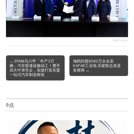
Post
← EPMB马六甲「年产3万
海鸥控股8580万令吉卖
辆」汽车喷漆设施动工！携手
KAPAR工业地 买家陈志泉是
navigation
四大中资车企，加速打造东盟
发展商 →
一站式汽车制造枢纽
9点