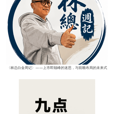
〈林总白金周记〉——上市即颠峰的迷思，与前瞻布局的未来式