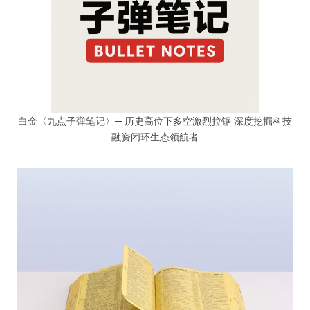
白金〈九点子弹笔记〉─ 历史高位下多空激烈拉锯 深度挖掘科技
融资闭环生态领航者