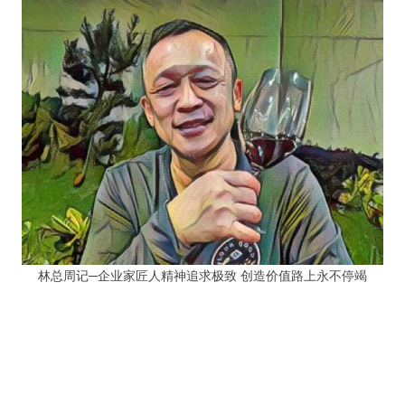
林总周记─企业家匠人精神追求极致 创造价值路上永不停竭