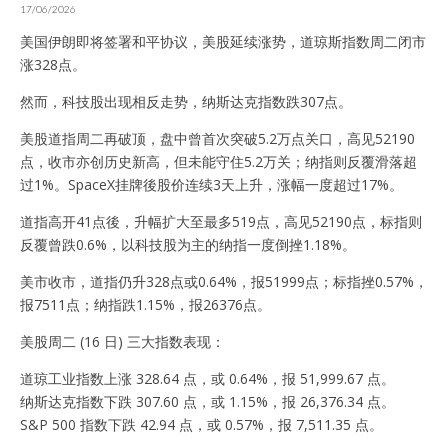
17/06/2026
美国伊朗即将签署和平协议，美股延续涨势，道琼斯指数周二闭市
涨328点。
然而，科技股出现相反走势，纳斯达克指数跌307点。
美股道指周二再破顶，盘中曾首次突破5.2万点关口，高见52190
点，收市亦创历史新高，但未能守住5.2万关；纳指则反覆滑落超
过1%。SpaceX挂牌後股价连续3天上升，涨幅一度超过17%。
道指高开41点後，升幅扩大至最多519点，高见52190点，标指则
反覆曾跌0.6%，以科技股为主的纳指一度倒挫1.18%。
美市收市，道指仍升328点或0.64%，报51999点；标指挫0.57%，
报7511点；纳指跌1.15%，报26376点。
美股周二 (16 日) 三大指数表现：
道琼工业指数上涨 328.64 点，或 0.64%，报 51,999.67 点。
纳斯达克指数下跌 307.60 点，或 1.15%，报 26,376.34 点。
S&P 500 指数下跌 42.94 点，或 0.57%，报 7,511.35 点。