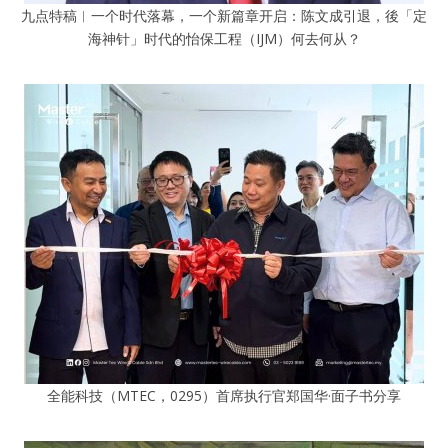
九点特稿︱一个时代落幕，一个新篇章开启：陈文成引退，後「定
海神针」时代的怡保工程（IJM）何去何从？
全能科技（MTEC，0295）首席执行官郑国华·面子书分享