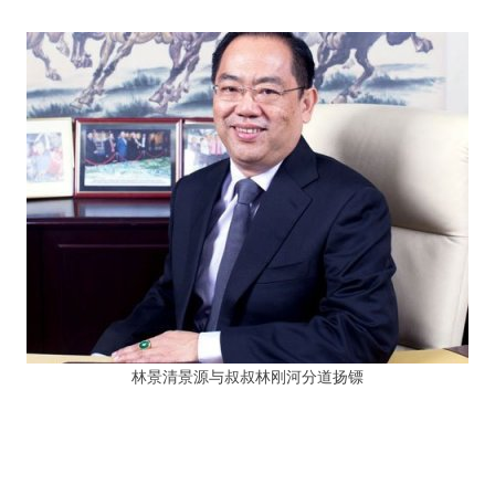
林景清景源与叔叔林刚河分道扬镖