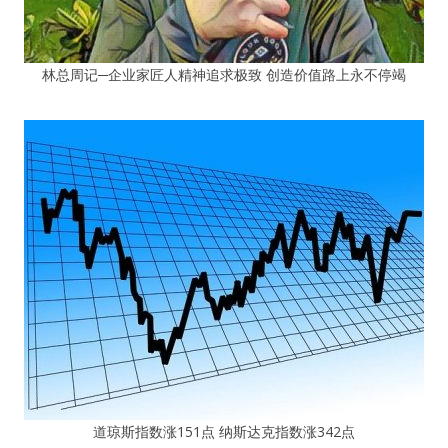
林总周记─企业家匠人精神追求极致 创造价值路上永不停竭
道琼斯指数涨151点 纳斯达克指数涨342点