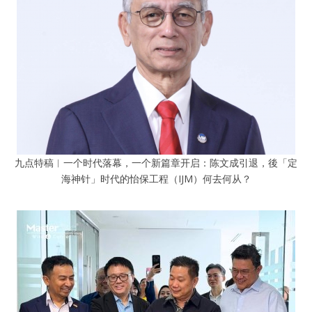
九点特稿︱一个时代落幕，一个新篇章开启：陈文成引退，後「定
海神针」时代的怡保工程（IJM）何去何从？