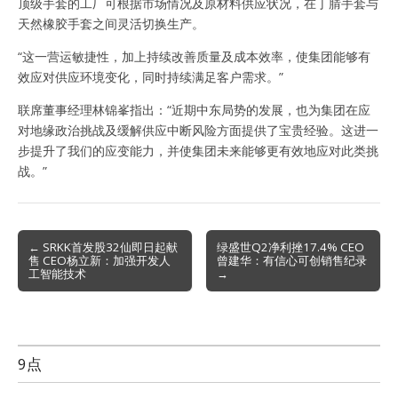
顶级手套的工厂可根据市场情况及原材料供应状况，在丁腈手套与
天然橡胶手套之间灵活切换生产。
“这一营运敏捷性，加上持续改善质量及成本效率，使集团能够有
效应对供应环境变化，同时持续满足客户需求。”
联席董事经理林锦峯指出：“近期中东局势的发展，也为集团在应
对地缘政治挑战及缓解供应中断风险方面提供了宝贵经验。这进一
步提升了我们的应变能力，并使集团未来能够更有效地应对此类挑
战。”
Post
← SRKK首发股32仙即日起献
绿盛世Q2净利挫17.4% CEO
售 CEO杨立新：加强开发人
曾建华：有信心可创销售纪录
navigation
工智能技术
→
9点