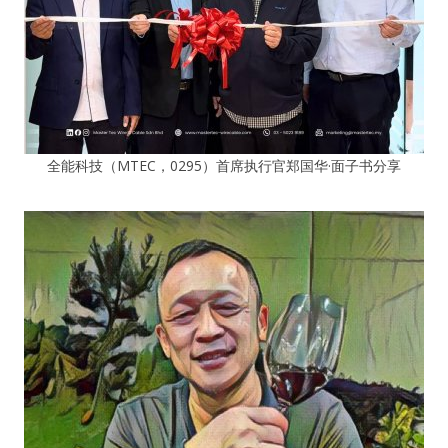
全能科技（MTEC，0295）首席执行官郑国华·面子书分享