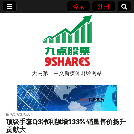
登录
注册
大马第一中文新媒体财经网站
9点股票
9点
,
9点财经天下
顶级手套Q3净利飊增133% 销量售价扬升
贡献大