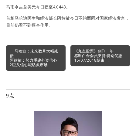
马币令吉兑美元今日贬至4.0443。
首相马哈迪医生和经济部长阿兹敏今日不约而同对国家经济发言，
目前仍看不到振奋作用。
Post
← 马哈迪：未来数月大幅减
《九点股票》创刊一年
债
感谢白金会员支持 特别优惠
navigation
阿兹敏：努力重建外资信心
15/07/2018结束 →
2巨头信心喊话救市场
9点