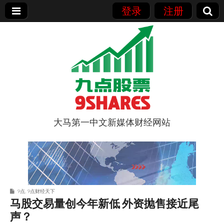
登录
注册
大马第一中文新媒体财经网站
9点股票
9点
,
9点财经天下
马股交易量创今年新低 外资抛售接近尾
声？