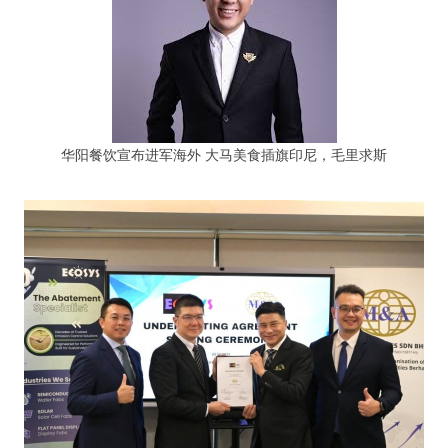
华阳餐饮宣布进军海外 大马美食插旗印尼，毛里求斯