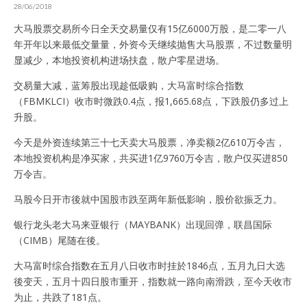
28/06/2018
大马股票交易所今日全天交易量仅有15亿6000万股，是二零一八
年开年以来最低交量量，外资今天继续抛售大马股票，不过数量明
显减少，本地投资机构进场扶盘，散户零星进场。
交易量大减，蓝筹股出现趁低吸购，大马富时综合指数
（FBMKLCI）收市时微跌0.4点，报1,665.68点，下跌股仍多过上
升股。
今天是外资连续第三十七天卖大马股票，净卖额2亿610万令吉，
本地投资机构是净买家，共买进1亿9760万令吉，散户仅买进850
万令吉。
马股今日开市後就中国股市跌至两年新低影响，股价欲振乏力。
银行龙头老大马来亚银行（MAYBANK）出现回弹，联昌国际
（CIMB）尾随在後。
大马富时综合指数在五月八日收市时挂於1846点，五月九日大选
後变天，五月十四日股市重开，指数就一路向南滑跌，至今天收市
为止，共跌了181点。