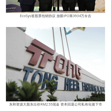
EcoSys签股票包销协议 放眼IPO筹3934万令吉
东和资源大股东出价RM2.55现金 资本回退公司私有化後下市