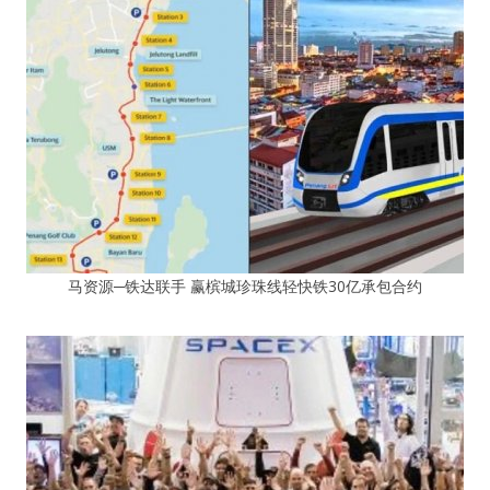
马资源─铁达联手 赢槟城珍珠线轻快铁30亿承包合约