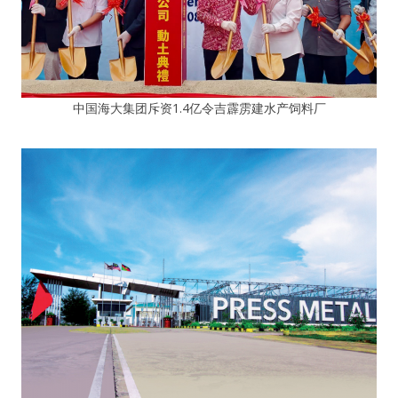
中国海大集团斥资1.4亿令吉霹雳建水产饲料厂