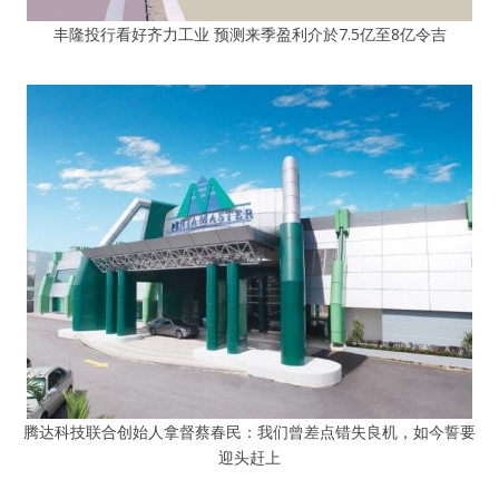
丰隆投行看好齐力工业 预测来季盈利介於7.5亿至8亿令吉
腾达科技联合创始人拿督蔡春民：我们曾差点错失良机，如今誓要
迎头赶上