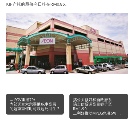
KIP产托的股价今日挂在RM0.86。
Post
← FGV重挫7%
搞公关修好和新政府系
内部调查六宗罪揪犯事高层
瑞士信贷调高目标价至
navigation
问题重重何时可以起死回生？
RM1.90
二利好推动MYEG急涨6% →