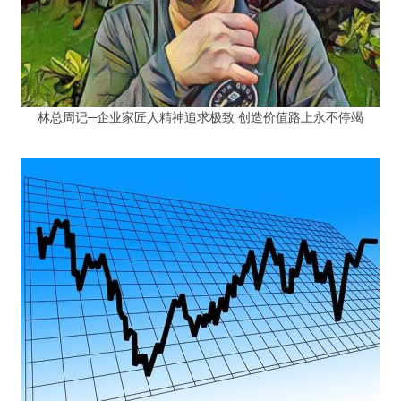
林总周记─企业家匠人精神追求极致 创造价值路上永不停竭