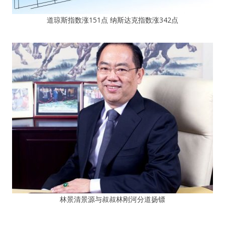
道琼斯指数涨151点 纳斯达克指数涨342点
林景清景源与叔叔林刚河分道扬镖