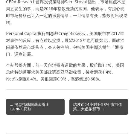
CFRA Research首席投资策略师Sam Stovall指出，市场焦点不是
周五发生的事，而是2018年指数走势的揣测。他表示，有担心现
时市场价格已计入一定的乐观情绪，一旦情绪有变，指数将出现逆
转。
Personal Capital执行副总裁Craig Birk表示，美国股市在2017年
对事件的反应，有点难以捉摸，展望2018年也可能如此，而政治
问题依然是市场焦点，令人关注的，包括美国中期选举与「通俄
门」调查进展。
个别股份方面，前一天向消费者道歉的苹果，股价跌1.1%。美国
总统特朗普要求美国邮政调高亚马逊收费，後者滑落1.4%。
Netflix倒退0.4%。美银回落0.9%，高盛倒退0.68%。
Post
← 消息指韩国基金看上
瑞波币24小时升53% 膺市值
CARING药剂
第二大虚拟货币 →
navigation