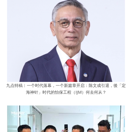
九点特稿︱一个时代落幕，一个新篇章开启：陈文成引退，後「定
海神针」时代的怡保工程（IJM）何去何从？