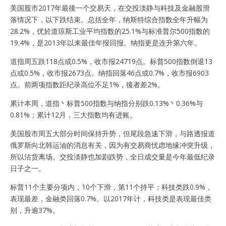
美国股市2017年最後一个交易天，在交投淡静与科技及金融股滑
落情况下，以下跌结束。总括全年，纳斯特综合指数全年升幅为
28.2%，优於道琼斯工业平均指数的25.1%与标准普尔500指数的
19.4%，是2013年以来最佳年报回报。纳指更是连升第六年。
道指周五跌118点或0.5%，收市报24719点。标普500指数倒退13
点或0.5%，收市报2673点。纳指回落46点或0.7%，收市报6903
点。前两项指数距纪录高位不足1%，後者差2%。
累计本周，道指丶标普500指数与纳指分别跌0.13%丶0.36%与
0.81%；累计12月，三大指数均有进账。
美国股市周五大部分时间保持升势，但尾段急速下滑，与路透报道
俄罗斯向北韩运油的消息有关，因为有交易商忧虑地缘冲突升级，
所以沽货离场。交投淡静也加剧跌势，全日成交量是今年最低纪录
日子之一。
标普11个主要分项内，10个下滑，第11个持平；科技类跌0.9%，
表现最差，金融类回落0.7%。以2017年计，科技类是表现最佳类
别，升逾37%。