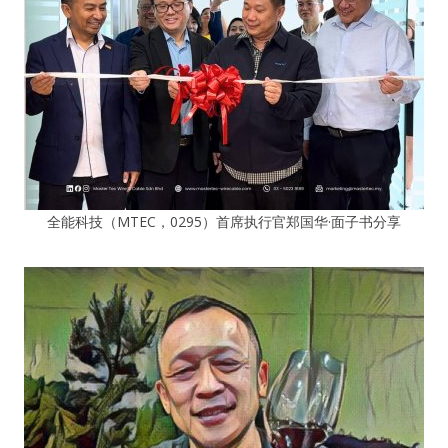
全能科技（MTEC，0295）首席执行官郑国华·面子书分享