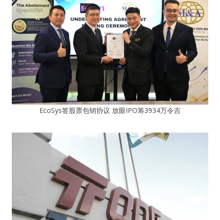
EcoSys签股票包销协议 放眼IPO筹3934万令吉