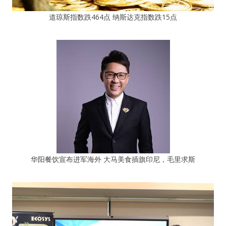
道琼斯指数跌464点 纳斯达克指数跌15点
华阳餐饮宣布进军海外 大马美食插旗印尼，毛里求斯