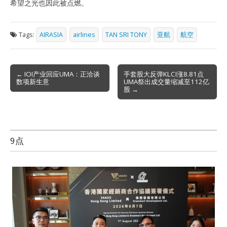
希望之光也因此被点燃。
Tags:
AIRASIA
airlines
TAN SRI TONY
亚航
航空
Post
← IOI产业回应UMA：正洽谈
手套股大反弹KLCI涨8.81点
数项新生意
UMA祭出成交量缩减至112亿
navigation
股 →
9点