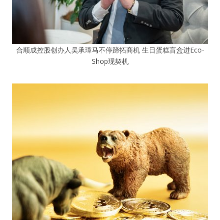
合顺成控股创办人吴承璋马不停蹄拓商机 生日蛋糕盲盒进Eco-
Shop现契机