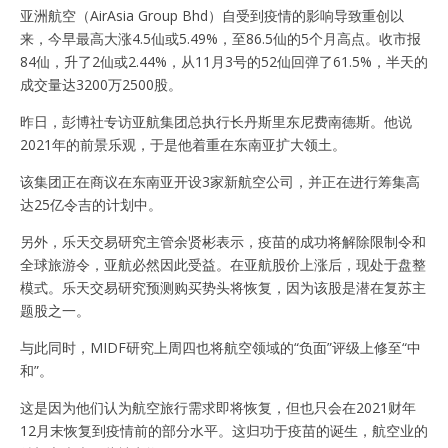
亚洲航空（AirAsia Group Bhd）自受到疫情的影响导致重创以
来，今早最高大涨4.5仙或5.49%，至86.5仙的5个月高点。收市报
84仙，升了2仙或2.44%，从11月3号的52仙回弹了61.5%，半天的
成交量达3200万2500股。
昨日，彭博社专访亚航集团总执行长丹斯里东尼费南德斯。他说
2021年的前景乐观，于是他着重在东南亚扩大领土。
该集团正在商议在东南亚开设3家新航空公司，并正在进行筹集高
达25亿令吉的计划中。
另外，乐天交易研究主管余贤彬表示，疫苗的成功将解除限制令和
全球旅游令，亚航必然因此受益。在亚航股价上涨后，现处于盘整
模式。乐天交易研究预测购买势头将恢复，因为该股是潜在复苏主
题股之一。
与此同时，MIDF研究上周四也将航空领域的“负面”评级上修至“中
和”。
这是因为他们认为航空旅行需求即将恢复，但也只会在2021财年
12月末恢复到疫情前的部分水平。这归功于疫苗的诞生，航空业的