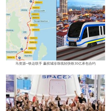
马资源─铁达联手 赢槟城珍珠线轻快铁30亿承包合约