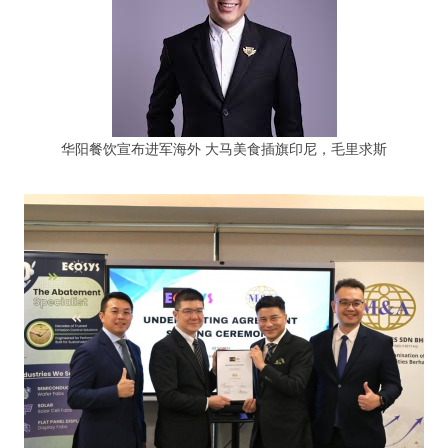
华阳餐饮宣布进军海外 大马美食插旗印尼，毛里求斯