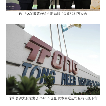
EcoSys签股票包销协议 放眼IPO筹3934万令吉
东和资源大股东出价RM2.55现金 资本回退公司私有化後下市