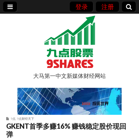
登录
注册
大马第一中文新媒体财经网站
9点股票
9点
,
9点财经天下
GKENT首季多赚16% 赚钱稳定股价现回
弹