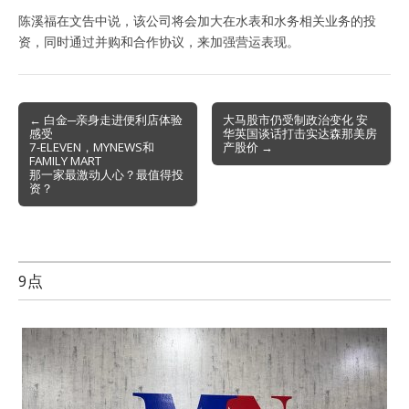
陈溪福在文告中说，该公司将会加大在水表和水务相关业务的投
资，同时通过并购和合作协议，来加强营运表现。
Post
← 白金─亲身走进便利店体验
大马股市仍受制政治变化 安
感受
华英国谈话打击实达森那美房
navigation
7-ELEVEN，MYNEWS和
产股价 →
FAMILY MART
那一家最激动人心？最值得投
资？
9点