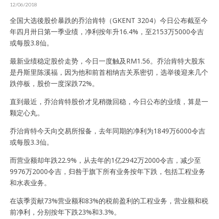
12/06/2018
全国大选後股价暴跌的乔治肯特（GKENT 3204）今日公布截至今
年四月卅日第一季业绩，净利按年升16.4%，至2153万5000令吉
或每股3.8仙。
最新业绩稳定股价走势，今日一度触及RM1.56。乔治肯特大股东
是丹斯里陈溪福，因为他和前首相纳吉关系密切，选举後迎来几个
跌停板，股价一度深跌72%。
直到最近，乔治肯特股价才见稍微回稳，今日公布的业绩，算是一
颗定心丸。
乔治肯特今天向交易所报备，去年同期的净利为1849万6000令吉
或每股3.3仙。
而营业额却年跌22.9%，从去年的1亿2942万2000令吉，减少至
9976万2000令吉，归咎于旗下所有业务按年下跌，包括工程业务
和水表业务。
在该季贡献73%营业额和83%的税前盈利的工程业务，营业额和税
前净利，分别按年下跌23%和3.3%。