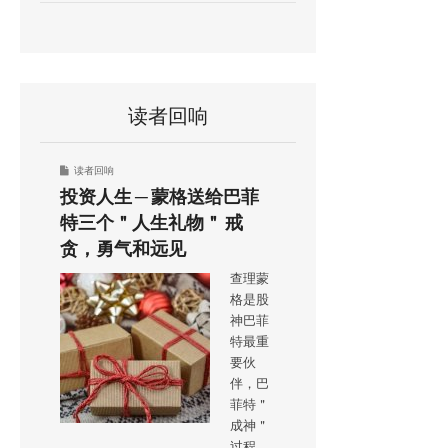
读者回响
读者回响
投资人生 ─ 蒙格送给巴菲
特三个＂人生礼物＂ 戒
贪，勇气和远见
查理蒙
格是股
神巴菲
特最重
要伙
伴，巴
菲特＂
成神＂
过程