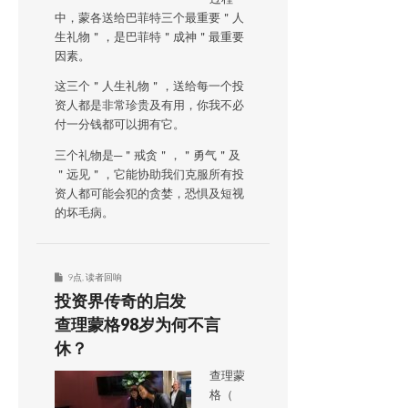
中，蒙各送给巴菲特三个最重要＂人
生礼物＂，是巴菲特＂成神＂最重要
因素。
这三个＂人生礼物＂，送给每一个投
资人都是非常珍贵及有用，你我不必
付一分钱都可以拥有它。
三个礼物是─＂戒贪＂，＂勇气＂及
＂远见＂，它能协助我们克服所有投
资人都可能会犯的贪婪，恐惧及短视
的坏毛病。
9点
,
读者回响
投资界传奇的启发
查理蒙格98岁为何不言
休？
查理蒙
格（