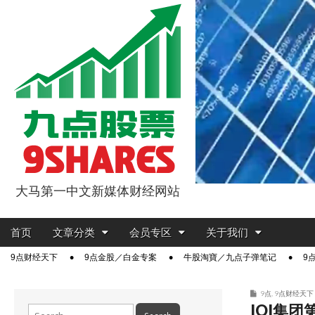
大马第一中文新媒体财经网站
9点股票
Main
Skip
首页
文章分类
会员专区
关于我们
menu
to
Sub
9点财经天下
9点金股／白金专案
牛股淘寶／九点子弹笔记
9
content
menu
9点
,
9点财经天下
IOI集团
Search