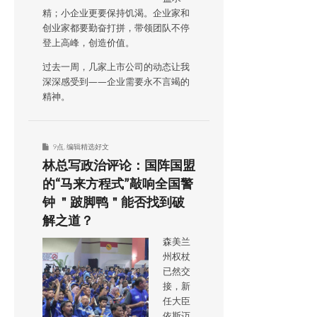
精；小企业更要保持饥渴。企业家和
创业家都要勤奋打拼，带领团队不停
登上高峰，创造价值。
过去一周，几家上市公司的动态让我
深深感受到——企业需要永不言竭的
精神。
9点
,
编辑精选好文
林总写政治评论：国阵国盟
的“马来方程式”敲响全国警
钟 ＂跛脚鸭＂能否找到破
解之道？
森美兰
州权杖
已然交
接，新
任大臣
依斯迈