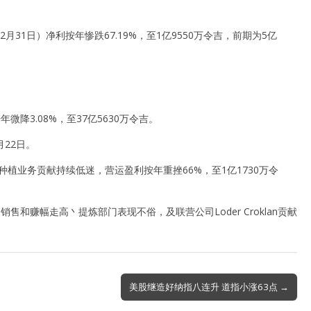
2月31日）净利按年惨跌67.19%，至1亿9550万令吉，前期为5亿
微降3.08%，至37亿5630万令吉。
22日。
植业务贡献持续低迷，营运盈利按年重挫66%，至1亿1730万令
售和赚幅走高丶提炼部门表现不俗，及联营公司Loder Croklan贡献
美股继造好纳指八连升 道指小涨63点 →