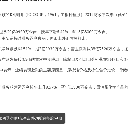
的IOI集团（IOICORP，1961，主板种植股）2019财政年次季（截至1
也从20亿0960万令吉，按年下滑6.42%，至18亿8060万令吉。
，主要是棕油业务盈利疲弱，再加上外汇亏损打击。
利暴跌64.51%，报3亿3930万令吉；营业额则从38亿7520万令吉，按年
布派发每股3.5仙的首次中期股息，除权日及付息日分别落在3月8日和3月
告中表示，业绩表现差劲的主要原因是，原棕油价格及棕仁售价走软，导致种
业务的营运盈利按年上升8.57%，至1亿3930万令吉，因油脂化学产品的销
KEN第四季净赚1亿令吉 终期股息每股54仙