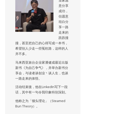
业家愿
意分享
成功，
但愿意
坦白分
享一路
走来的
跌跌撞
撞，甚至把自己的心得写成一本书，
希望别人少走一些冤枉路，这样的人
并不多。
马来西亚旅台企业家潘健成最近出版
新书《为自己争气》，并举办新书分
享会，与读者谈创业丶谈人生，也谈
一路走来的体悟。
活动结束後，他在LinkedIn写下一段
话，其中有一句令我印象特别深刻。
他称之为「馒头理论」（Steamed
Bun Theory）。