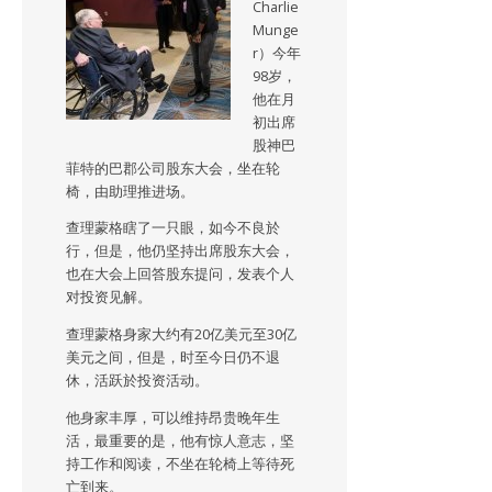
Charlie
Munge
r）今年
98岁，
他在月
初出席
股神巴
菲特的巴郡公司股东大会，坐在轮
椅，由助理推进场。
查理蒙格瞎了一只眼，如今不良於
行，但是，他仍坚持出席股东大会，
也在大会上回答股东提问，发表个人
对投资见解。
查理蒙格身家大约有20亿美元至30亿
美元之间，但是，时至今日仍不退
休，活跃於投资活动。
他身家丰厚，可以维持昂贵晚年生
活，最重要的是，他有惊人意志，坚
持工作和阅读，不坐在轮椅上等待死
亡到来。