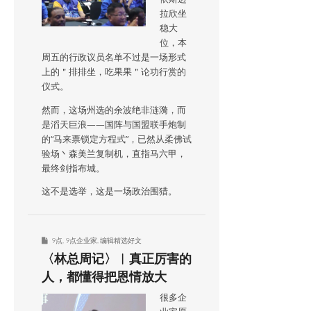
拉欣坐
稳大
位，本
周五的行政议员名单不过是一场形式
上的＂排排坐，吃果果＂论功行赏的
仪式。
然而，这场州选的余波绝非涟漪，而
是滔天巨浪——国阵与国盟联手炮制
的“马来票锁定方程式”，已然从柔佛试
验场丶森美兰复制机，直指马六甲，
最终剑指布城。
这不是选举，这是一场政治围猎。
9点
,
9点企业家
,
编辑精选好文
〈林总周记〉︱真正厉害的
人，都懂得把恩情放大
很多企