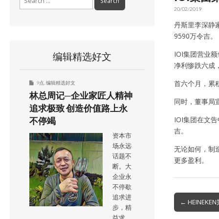
for:
20/02/2019
丹斯里李深静家族
9590万令吉。
IOI集团营业额
编辑精选好文
净利惨跌六成
首六个月，累积净
9点
,
编辑精选好文
林总周记─企业家匠人精神
同时，董事局宣
追求极致 创造价值路上永
IOI集团在文
不停竭
吉。
资本市
场永远
无论如何，制造
话题不
更多盈利。
断。大
企业永
不停歇
追求进
Post
← HEINE
步，精
navigation
益求