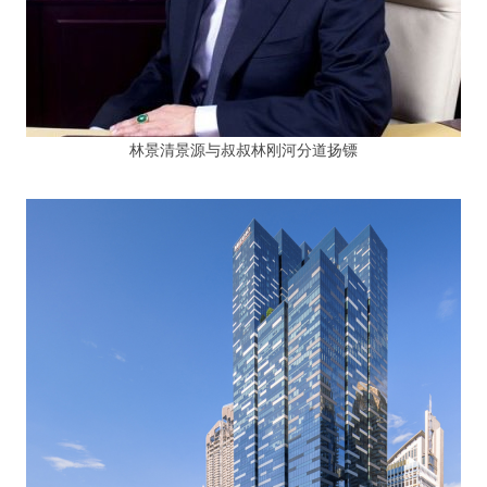
林景清景源与叔叔林刚河分道扬镖