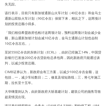
失无踪。
该行表示，目前只有新加坡通新山火车计划（40亿令吉）和金马士
通新山双轨火车计划（90亿令吉）保留下来，相比之下，这两项计
划的投资总额小得多。
「我们相信希盟政府也检讨这两项计划，预料这两项计划会减少金
额，新山通新加坡计划会减10亿令吉，金马士通新山计划也会削
10亿令吉左右。」
至於550亿令吉的东铁计划（ECRL），由於已经施工14%，中国贷
款银行已发放200亿令吉贷款给总承包商，因此新政府只能通过谈
判，以减少投资总额。
CIMB证券认为，新政府会有三方案，以减少100亿令吉金额，这
包括，一，减少车站数目；二，修直及缩短路线；三，将七年施工
期，拉长至十五年。
大华继显则认为，由於新政府大斩基建计划，建筑公司的抛售导致
超卖情况出現。
该证券行研究指出，金务大（GAMUDA 5398）和怡保工程（IJM