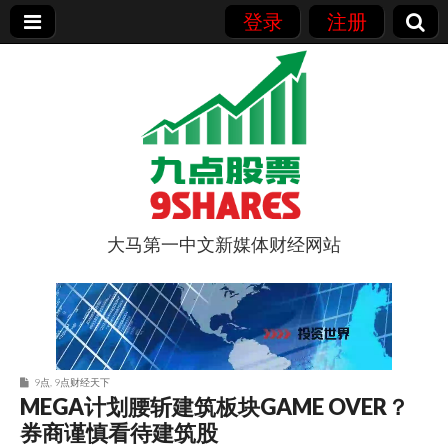
登录
注册
大马第一中文新媒体财经网站
9点股票
9点
,
9点财经天下
MEGA计划腰斩建筑板块GAME OVER？
券商谨慎看待建筑股