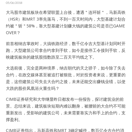
05/06/2018
大马股市建筑板块在希望联盟上台後，遭遇＂连环斩＂，马新高铁
（HSR）和MRT 3率先落马，不到一百天时间内，大型基建计划合
约被＂斩＂58%，靠大型基建计划赚大钱的建筑公司是否已GAME
OVER？
前首相纳吉掌政时，大搞铁路经济，数千亿令吉大型基计划同时开
跑，大型建筑公司拿合约拿到手软，如今是接停工令接到手软，反
映建筑板块的建筑股指数跌至二百天平均线之下。
大选前後，完全是两种境界，纳吉朝代的天之骄子，如今除了失去
合约，在政交媒体甚至被追打被狠批，对於投资者来说，更重要的
是，这些建筑公司失去大合约之後，未来还能交出赚钱业绩，以使
大跌的股价凤凰浴火重生吗？
CIMB证券研究和大华继显昨日都发布一份报告，探讨建筑业的前
景。总结来说，建筑板块短期内难以翻身，被腰斩的大合约不可能
重新发出，受影响的建筑公司，未来需要靠实力和手上的合约，支
撑盈利。
CIMB证券指出，马新高铁和MRT 3确定喊停，数百亿令吉合约消