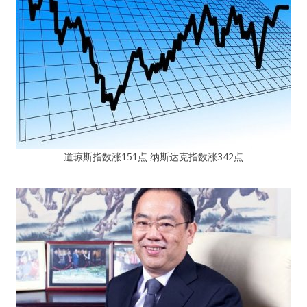
道琼斯指数涨151点 纳斯达克指数涨342点