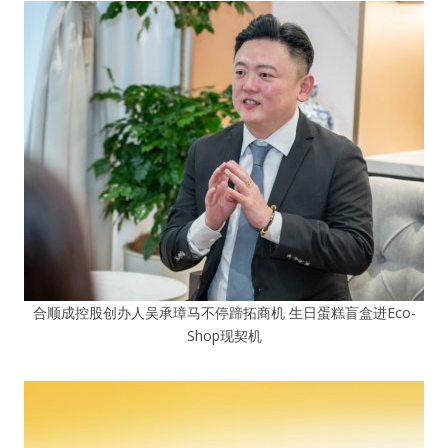
合顺成控股创办人吴承璋马不停蹄拓商机 生日蛋糕盲盒进Eco-
Shop现契机