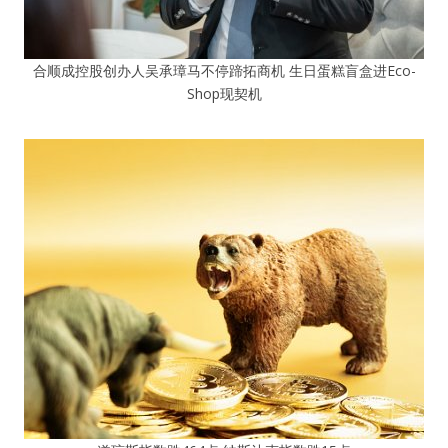
合顺成控股创办人吴承璋马不停蹄拓商机 生日蛋糕盲盒进Eco-
Shop现契机