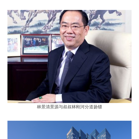
林景清景源与叔叔林刚河分道扬镖