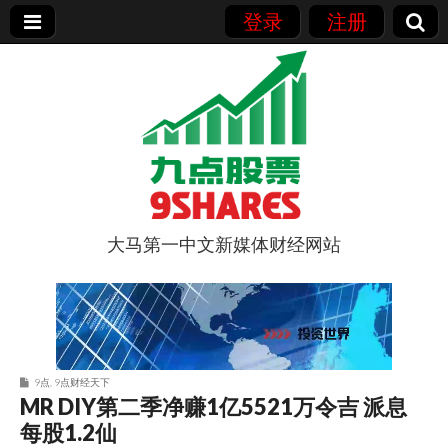
登录
注册
大马第一中文新媒体财经网站
9点股票
9点
,
9点财经天下
MR DIY第二季净赚1亿5521万令吉 派息
每股1.2仙