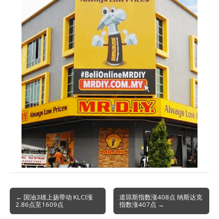
Post
← 国油3雄上扬带动 KLCI涨
道琼斯指数涨408点 纳斯达克
2.86点至1609点
指数涨407点 →
navigation