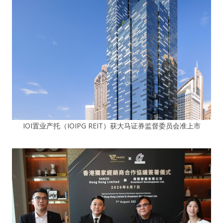
IOI置业产托（IOIPG REIT）获大马证券监督委员会准上市