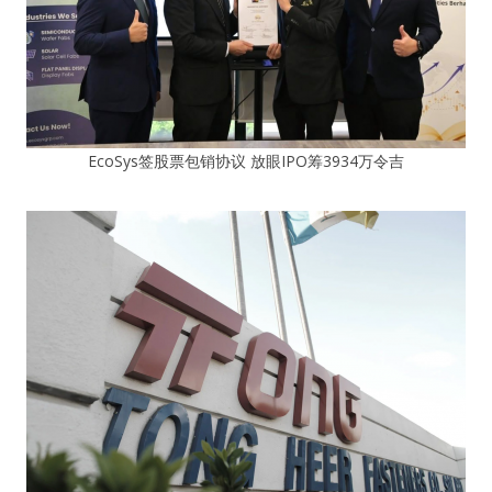
EcoSys签股票包销协议 放眼IPO筹3934万令吉