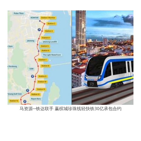
马资源─铁达联手 赢槟城珍珠线轻快铁30亿承包合约