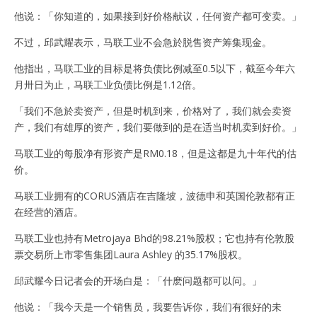
他说：「你知道的，如果接到好价格献议，任何资产都可变卖。」
不过，邱武耀表示，马联工业不会急於脱售资产筹集现金。
他指出，马联工业的目标是将负债比例减至0.5以下，截至今年六
月卅日为止，马联工业负债比例是1.12倍。
「我们不急於卖资产，但是时机到来，价格对了，我们就会卖资
产，我们有雄厚的资产，我们要做到的是在适当时机卖到好价。」
马联工业的每股净有形资产是RM0.18，但是这都是九十年代的估
价。
马联工业拥有的CORUS酒店在吉隆坡，波德申和英国伦敦都有正
在经营的酒店。
马联工业也持有Metrojaya Bhd的98.21%股权；它也持有伦敦股
票交易所上市零售集团Laura Ashley 的35.17%股权。
邱武耀今日记者会的开场白是：「什麽问题都可以问。」
他说：「我今天是一个销售员，我要告诉你，我们有很好的未