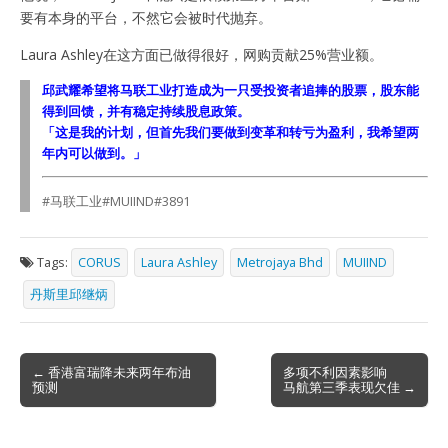
要有本身的平台，不然它会被时代抛弃。
Laura Ashley在这方面已做得很好，网购贡献25%营业额。
邱武耀希望将马联工业打造成为一只受投资者追捧的股票，股东能
得到回馈，并有稳定持续股息政策。
「这是我的计划，但首先我们要做到变革和转亏为盈利，我希望两
年内可以做到。」
#马联工业#MUIIND#3891
Tags:
CORUS
Laura Ashley
Metrojaya Bhd
MUIIND
丹斯里邱继炳
Post
← 香港富瑞降未来两年布油
多项不利因素影响
预测
马航第三季表现欠佳 →
navigation