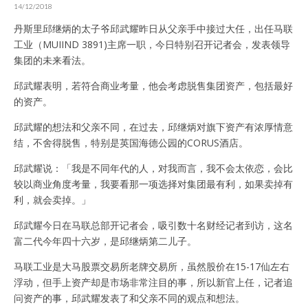
14/12/2018
丹斯里邱继炳的太子爷邱武耀昨日从父亲手中接过大任，出任马联
工业（MUIIND 3891)主席一职，今日特别召开记者会，发表领导
集团的未来看法。
邱武耀表明，若符合商业考量，他会考虑脱售集团资产，包括最好
的资产。
邱武耀的想法和父亲不同，在过去，邱继炳对旗下资产有浓厚情意
结，不舍得脱售，特别是英国海德公园的CORUS酒店。
邱武耀说：「我是不同年代的人，对我而言，我不会太依恋，会比
较以商业角度考量，我要看那一项选择对集团最有利，如果卖掉有
利，就会卖掉。」
邱武耀今日在马联总部开记者会，吸引数十名财经记者到访，这名
富二代今年四十六岁，是邱继炳第二儿子。
马联工业是大马股票交易所老牌交易所，虽然股价在15-17仙左右
浮动，但手上资产却是市场非常注目的事，所以新官上任，记者追
问资产的事，邱武耀发表了和父亲不同的观点和想法。