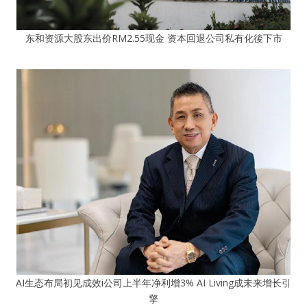
东和资源大股东出价RM2.55现金 资本回退公司私有化後下市
AI生态布局初见成效i公司上半年净利增3% AI Living成未来增长引
擎