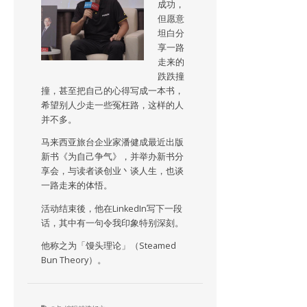
成功，
但愿意
坦白分
享一路
走来的
跌跌撞
撞，甚至把自己的心得写成一本书，
希望别人少走一些冤枉路，这样的人
并不多。
马来西亚旅台企业家潘健成最近出版
新书《为自己争气》，并举办新书分
享会，与读者谈创业丶谈人生，也谈
一路走来的体悟。
活动结束後，他在LinkedIn写下一段
话，其中有一句令我印象特别深刻。
他称之为「馒头理论」（Steamed
Bun Theory）。