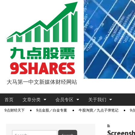
大马第一中文新媒体财经网站
9点股票
Main
Skip
首页
文章分类
会员专区
关于我们
menu
to
Sub
9点财经天下
9点金股／白金专案
牛股淘寶／九点子弹笔记
9
content
menu
Screens
Search