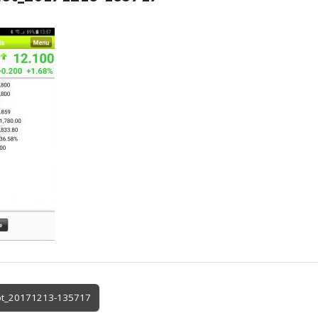
ot_20171213-135717