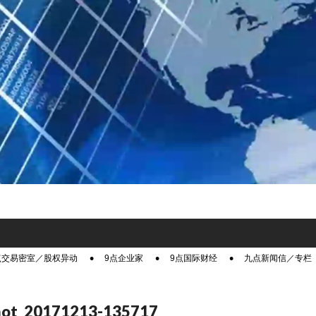
点交易密室／股权异动
9点企业家
9点国际财经
九点新闻信／专栏
hot_20171213-135717