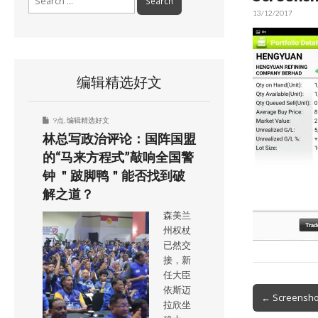
for:
13/12/2017
编辑精选好文
9点
,
编辑精选好文
林总写政治评论：国阵国盟
的“马来方程式”敲响全国警
钟 ＂跛脚鸭＂能否找到破
解之道？
森美兰
州权杖
已然交
接，新
任大臣
依斯迈
Post
← Screensh
拉欣坐
navigation