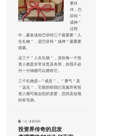
要伙
伴，巴
菲特＂
成神＂
过程
中，蒙各送给巴菲特三个最重要＂人
生礼物＂，是巴菲特＂成神＂最重要
因素。
这三个＂人生礼物＂，送给每一个投
资人都是非常珍贵及有用，你我不必
付一分钱都可以拥有它。
三个礼物是─＂戒贪＂，＂勇气＂及
＂远见＂，它能协助我们克服所有投
资人都可能会犯的贪婪，恐惧及短视
的坏毛病。
9点
,
读者回响
投资界传奇的启发