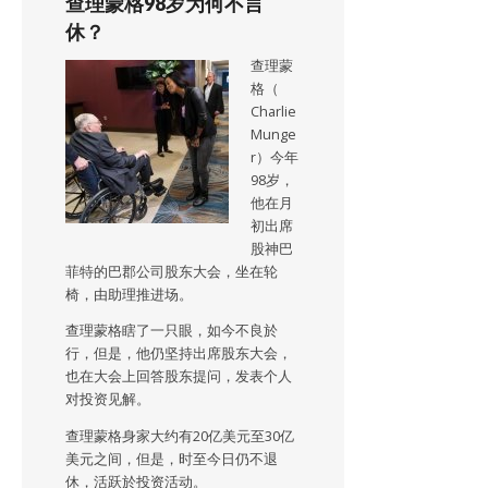
查理蒙格98岁为何不言
休？
查理蒙
格（
Charlie
Munge
r）今年
98岁，
他在月
初出席
股神巴
菲特的巴郡公司股东大会，坐在轮
椅，由助理推进场。
查理蒙格瞎了一只眼，如今不良於
行，但是，他仍坚持出席股东大会，
也在大会上回答股东提问，发表个人
对投资见解。
查理蒙格身家大约有20亿美元至30亿
美元之间，但是，时至今日仍不退
休，活跃於投资活动。