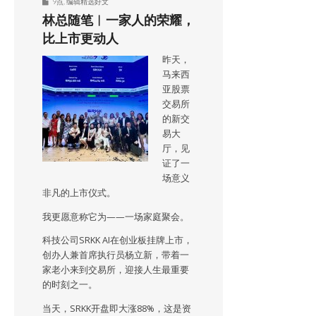
9点
,
编辑精选好文
林总随笔︱一家人的荣耀，
比上市更动人
昨天，
马来西
亚股票
交易所
的新交
易大
厅，见
证了一
场意义
非凡的上市仪式。
我更愿意称它为——一场家庭聚会。
科技公司SRKK AI在创业板挂牌上市，
创办人兼首席执行员杨立新，带着一
家老小来到交易所，迎接人生最重要
的时刻之一。
当天，SRKK开盘即大涨88%，这是资