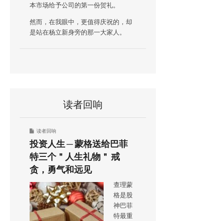
本市场给予公司的第一份贺礼。
然而，在我眼中，更值得庆祝的，却
是站在杨立新身旁的那一大家人。
读者回响
读者回响
投资人生 ─ 蒙格送给巴菲
特三个＂人生礼物＂ 戒
贪，勇气和远见
查理蒙
格是股
神巴菲
特最重