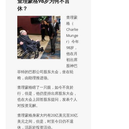
查理蒙格98岁为何不言
休？
查理蒙
格（
Charlie
Munge
r）今年
98岁，
他在月
初出席
股神巴
菲特的巴郡公司股东大会，坐在轮
椅，由助理推进场。
查理蒙格瞎了一只眼，如今不良於
行，但是，他仍坚持出席股东大会，
也在大会上回答股东提问，发表个人
对投资见解。
查理蒙格身家大约有20亿美元至30亿
美元之间，但是，时至今日仍不退
休，活跃於投资活动。