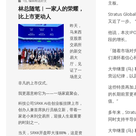
9点
,
编辑精选好文
主板。
林总随笔︱一家人的荣耀，
Stratus 
比上市更动人
又近了一步。
昨天，
他说，本次I
马来西
亚股票
段的增长。
交易所
「随着市场对
的新交
们满怀着信心
易大
厅，见
大华继显 (马
证了一
营运纪律，以
场意义
非凡的上市仪式。
这些特质再加上
我更愿意称它为——一场家庭聚会。
的长期前景更有
值。”
科技公司SRKK AI在创业板挂牌上市，
创办人兼首席执行员杨立新，带着一
多年来，Str
家老小来到交易所，迎接人生最重要
同时支持半导
的时刻之一。
大华继显 (马) 
当天，SRKK开盘即大涨88%，这是资