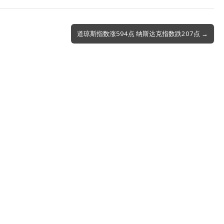
道琼斯指数涨594点 纳斯达克指数跌207点 →