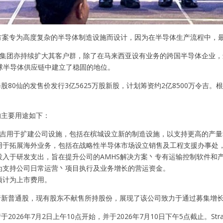
决方案专为高度复杂的半导体制造设施而设计，因为在半导体生产流程中，
 Global集团亦持续扩大其客户群，除了在马来西亚设有业务的跨国半导
球半导体供应链中建立了稳固的地位。
每股80仙的发售价发行3亿5625万股新股，计划筹资约2亿8500万令吉。
的主要用途如下：
0万令吉用于扩建公司设施，包括在槟城设立新的制造设施，以支持更高的产
万令吉用于拓展海外业务，包括在战略性半导体市场设立销售及工程支援办事
令吉投入于研发支出，旨在提升公司的AMHS解决方案丶专有运输控制软件和
令吉为支持公司日常运营丶项目执行及业务增长的营运资金。
吉预计为上市费用。
行新普通股，现有股东不献售所持股份，展现了该公司致力于通过募集增长资本来支
于2026年7月2日上午10点开始，并于2026年7月10日下午5点截止。Stra