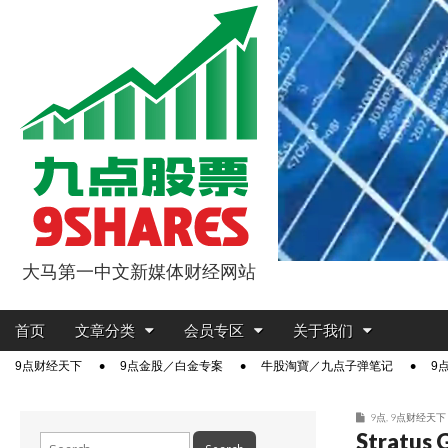
大马第一中文新媒体财经网站
9点股票
Main
Skip
首页
文章分类
会员专区
关于我们
menu
to
Sub
9点财经天下
9点金股／白金专案
牛股淘寶／九点子弹笔记
9
content
menu
9点
,
9点财经天下
Strat
Search