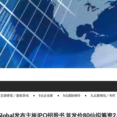
点交易密室／股权异动
9点企业家
9点国际财经
九点新闻信／专栏
us Global发布主板IPO招股书 首发价80仙拟筹资