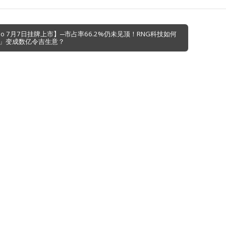
N Go 7月7日挂牌上市】─市占率66.2%仍未见顶！RNG科技如何
」变成数亿令吉生意？