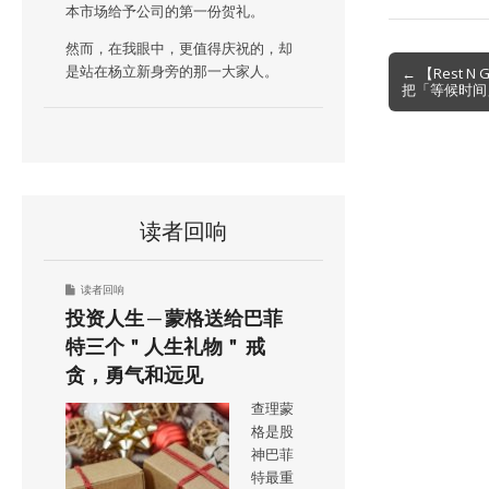
本市场给予公司的第一份贺礼。
然而，在我眼中，更值得庆祝的，却
Post
是站在杨立新身旁的那一大家人。
← 【Rest 
把「等候时间
navigation
读者回响
读者回响
投资人生 ─ 蒙格送给巴菲
特三个＂人生礼物＂ 戒
贪，勇气和远见
查理蒙
格是股
神巴菲
特最重