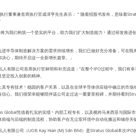
Global执行董事兼首席执行官成泽亨先生表示：＂随着招股书发布，意味着St
＂
PO将为我们构筑一个坚实的平台，助力我们扩大制造能力丶通过研发推进
先进半导体制造解决方案的需求持续增长，我们已做好充分准备，可在既
和决心，期待开启这一全新增长篇章。」
) 私人有限公司首席执行官林明和补充说道：“在整个IPO过程中，我们有幸与S
及坚定投入创新的精神。
其专有技术丶稳固的客户关系，以及在全球半导体供应链中确立的市场地位，将
信心。我们很荣幸能够陪伴该公司走过这一重要里程碑，并期待看到Strat
atus Global凭借着扎实的实绩丶内部工程专长，以及横跨马来西亚与
体前端与后端的制造流程，协助客户在无尘室环境中自动化搬运和储存关
私人有限公司（UOB Kay Hian (M) Sdn Bhd）是Stratus Globa