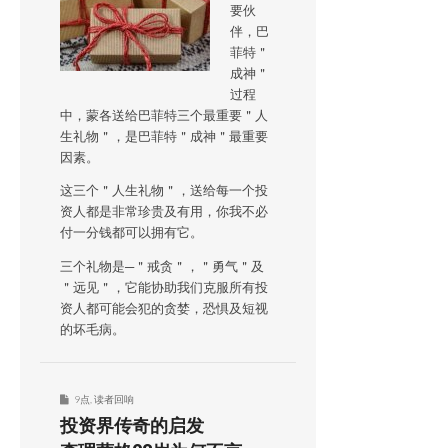
要伙
伴，巴
菲特＂
成神＂
过程
中，蒙各送给巴菲特三个最重要＂人
生礼物＂，是巴菲特＂成神＂最重要
因素。
这三个＂人生礼物＂，送给每一个投
资人都是非常珍贵及有用，你我不必
付一分钱都可以拥有它。
三个礼物是─＂戒贪＂，＂勇气＂及
＂远见＂，它能协助我们克服所有投
资人都可能会犯的贪婪，恐惧及短视
的坏毛病。
9点
,
读者回响
投资界传奇的启发