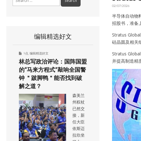
for:
02/07/2026
半导体自动物料搬运
招股书，准备
Stratus 
编辑精选好文
硅晶圆及相关
Stratus
9点
,
编辑精选好文
并提高制造精
林总写政治评论：国阵国盟
的“马来方程式”敲响全国警
钟 ＂跛脚鸭＂能否找到破
解之道？
森美兰
州权杖
已然交
接，新
任大臣
依斯迈
拉欣坐