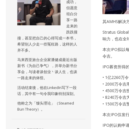
成功，
但愿意
坦白分
享一路
其AMHS解
走来的
Stratus
跌跌撞
撞，甚至把自己的心得写成一本书，
响力，也在全
希望别人少走一些冤枉路，这样的人
本次IPO拟以
并不多。
令吉。
马来西亚旅台企业家潘健成最近出版
新书《为自己争气》，并举办新书分
IPO募资所得
享会，与读者谈创业丶谈人生，也谈
• 1亿226
一路走来的体悟。
• 2000
活动结束後，他在LinkedIn写下一段
• 4500万
话，其中有一句令我印象特别深刻。
• 8240万
他称之为「馒头理论」（Steamed
• 1500万令
Bun Theory）。
本次IPO仅发
IPO的认购申请