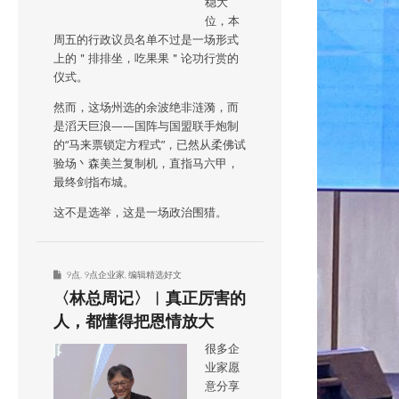
稳大
位，本
周五的行政议员名单不过是一场形式
上的＂排排坐，吃果果＂论功行赏的
仪式。
然而，这场州选的余波绝非涟漪，而
是滔天巨浪——国阵与国盟联手炮制
的“马来票锁定方程式”，已然从柔佛试
验场丶森美兰复制机，直指马六甲，
最终剑指布城。
这不是选举，这是一场政治围猎。
9点
,
9点企业家
,
编辑精选好文
〈林总周记〉︱真正厉害的
人，都懂得把恩情放大
很多企
业家愿
意分享