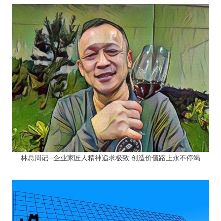
林总周记─企业家匠人精神追求极致 创造价值路上永不停竭