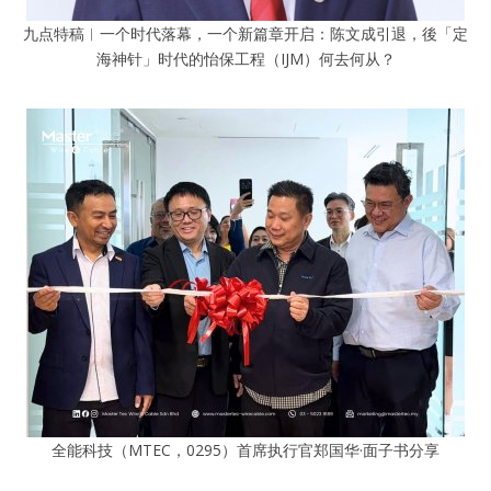
九点特稿︱一个时代落幕，一个新篇章开启：陈文成引退，後「定
海神针」时代的怡保工程（IJM）何去何从？
全能科技（MTEC，0295）首席执行官郑国华·面子书分享