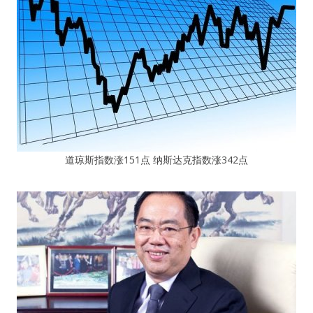
道琼斯指数涨151点 纳斯达克指数涨342点