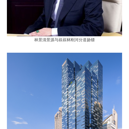
林景清景源与叔叔林刚河分道扬镖