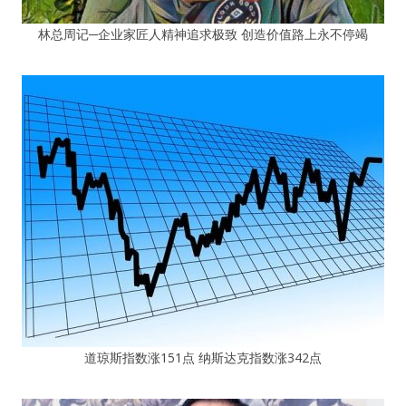
林总周记─企业家匠人精神追求极致 创造价值路上永不停竭
道琼斯指数涨151点 纳斯达克指数涨342点