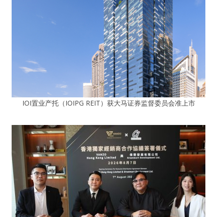
IOI置业产托（IOIPG REIT）获大马证券监督委员会准上市