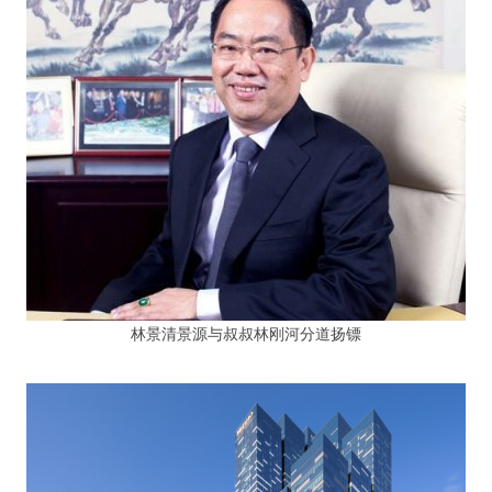
林景清景源与叔叔林刚河分道扬镖