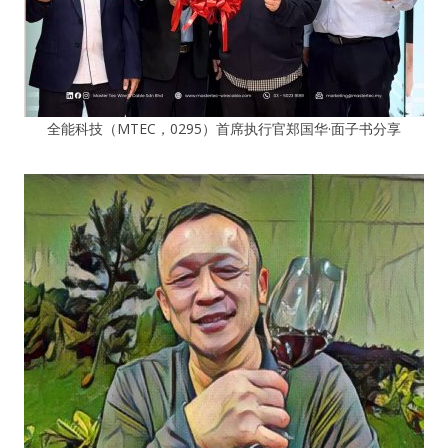
全能科技（MTEC，0295）首席执行官郑国华·面子书分享