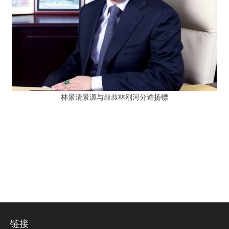
林景清景源与叔叔林刚河分道扬镖
链接