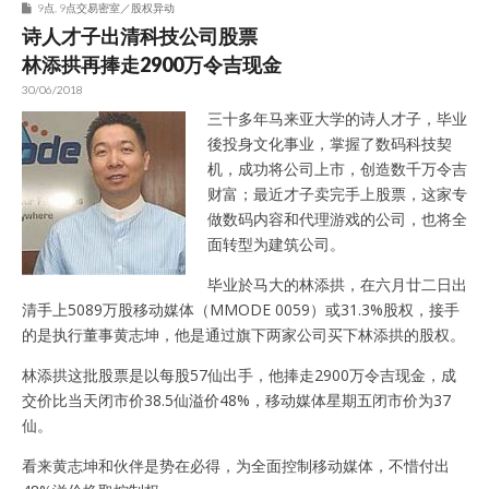
9点
,
9点交易密室／股权异动
诗人才子出清科技公司股票
林添拱再捧走2900万令吉现金
30/06/2018
三十多年马来亚大学的诗人才子，毕业
後投身文化事业，掌握了数码科技契
机，成功将公司上市，创造数千万令吉
财富；最近才子卖完手上股票，这家专
做数码内容和代理游戏的公司，也将全
面转型为建筑公司。
毕业於马大的林添拱，在六月廿二日出
清手上5089万股移动媒体（MMODE 0059）或31.3%股权，接手
的是执行董事黄志坤，他是通过旗下两家公司买下林添拱的股权。
林添拱这批股票是以每股57仙出手，他捧走2900万令吉现金，成
交价比当天闭市价38.5仙溢价48%，移动媒体星期五闭市价为37
仙。
看来黄志坤和伙伴是势在必得，为全面控制移动媒体，不惜付出