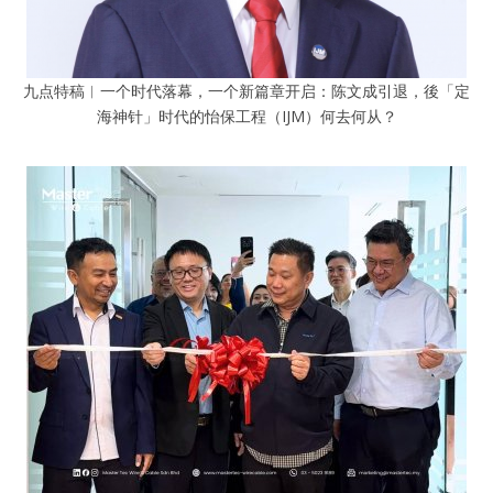
九点特稿︱一个时代落幕，一个新篇章开启：陈文成引退，後「定
海神针」时代的怡保工程（IJM）何去何从？