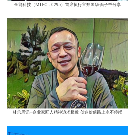
全能科技（MTEC，0295）首席执行官郑国华·面子书分享
林总周记─企业家匠人精神追求极致 创造价值路上永不停竭