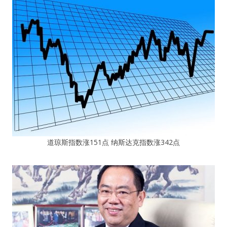
道琼斯指数涨151点 纳斯达克指数涨342点