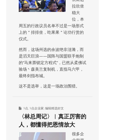
拉欣坐
稳大
位，本
周五的行政议员名单不过是一场形式
上的＂排排坐，吃果果＂论功行赏的
仪式。
然而，这场州选的余波绝非涟漪，而
是滔天巨浪——国阵与国盟联手炮制
的“马来票锁定方程式”，已然从柔佛试
验场丶森美兰复制机，直指马六甲，
最终剑指布城。
这不是选举，这是一场政治围猎。
9点
,
9点企业家
,
编辑精选好文
〈林总周记〉︱真正厉害的
人，都懂得把恩情放大
很多企