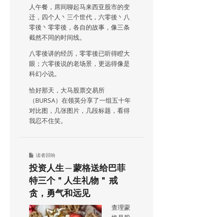
人午餐，席间聊起马来西亚股市的变
迁，四个人丶三个世代，六零後丶八
零後丶零零後，各自的故事，像三条
截然不同的时间线。
八零後讲的经历，零零後已听得瞪大
眼；六零後说的老场景，更远得像是
科幻小说。
恰好那天，大马股票交易所
（BURSA）在领英分享了一组五十年
对比图，几张图片，几段标题，看得
我忍不住笑。
读者回响
投资人生 ─ 蒙格送给巴菲
特三个＂人生礼物＂ 戒
贪，勇气和远见
查理蒙