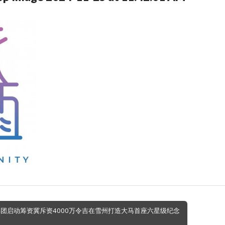
集团启动筹资冀斥资4000万令吉在雪州打造大马首座六星级纪念