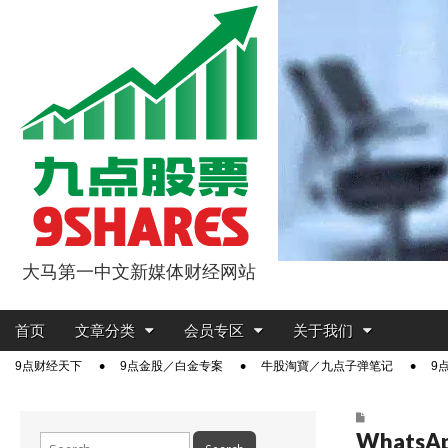
大马第一中文新媒体财经网站
9点股票
Main
Skip
首页
文章分类
会员专区
关于我们
menu
to
Sub
9点财经天下
9点金股／白金专案
牛股淘寶／九点子弹笔记
9
content
menu
WhatsAp
Search