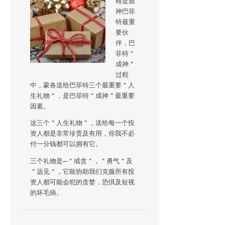
格是股
神巴菲
特最重
要伙
伴，巴
菲特＂
成神＂
过程
中，蒙各送给巴菲特三个最重要＂人
生礼物＂，是巴菲特＂成神＂最重要
因素。
这三个＂人生礼物＂，送给每一个投
资人都是非常珍贵及有用，你我不必
付一分钱都可以拥有它。
三个礼物是─＂戒贪＂，＂勇气＂及
＂远见＂，它能协助我们克服所有投
资人都可能会犯的贪婪，恐惧及短视
的坏毛病。