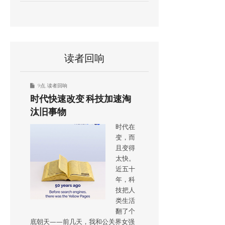
读者回响
9点
,
读者回响
时代快速改变 科技加速淘
汰旧事物
时代在
变，而
且变得
太快。
近五十
年，科
技把人
类生活
翻了个
底朝天——前几天，我和公关界女强