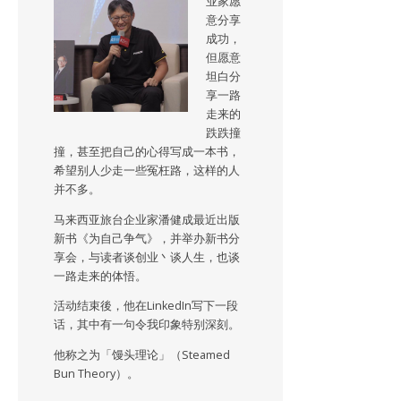
业家愿
意分享
成功，
但愿意
坦白分
享一路
走来的
跌跌撞
撞，甚至把自己的心得写成一本书，
希望别人少走一些冤枉路，这样的人
并不多。
马来西亚旅台企业家潘健成最近出版
新书《为自己争气》，并举办新书分
享会，与读者谈创业丶谈人生，也谈
一路走来的体悟。
活动结束後，他在LinkedIn写下一段
话，其中有一句令我印象特别深刻。
他称之为「馒头理论」（Steamed
Bun Theory）。