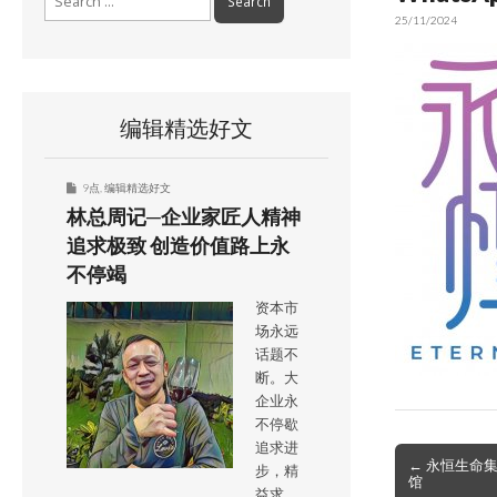
for:
25/11/2024
编辑精选好文
9点
,
编辑精选好文
林总周记─企业家匠人精神
追求极致 创造价值路上永
不停竭
资本市
场永远
话题不
断。大
企业永
不停歇
追求进
Post
← 永恒生命
步，精
馆
navigation
益求