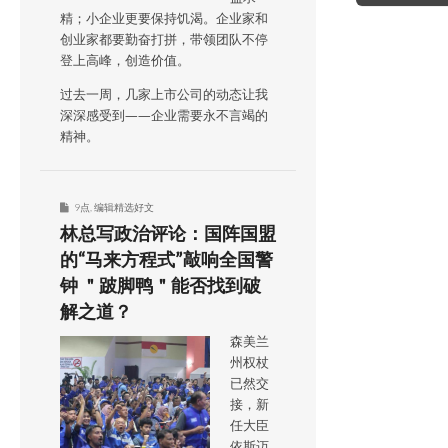
精；小企业更要保持饥渴。企业家和
创业家都要勤奋打拼，带领团队不停
登上高峰，创造价值。
过去一周，几家上市公司的动态让我
深深感受到——企业需要永不言竭的
精神。
9点
,
编辑精选好文
林总写政治评论：国阵国盟
的“马来方程式”敲响全国警
钟 ＂跛脚鸭＂能否找到破
解之道？
森美兰
州权杖
已然交
接，新
任大臣
依斯迈