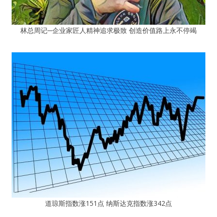
林总周记─企业家匠人精神追求极致 创造价值路上永不停竭
道琼斯指数涨151点 纳斯达克指数涨342点