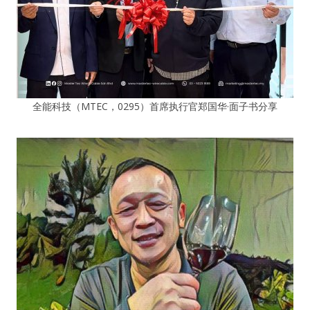
全能科技（MTEC，0295）首席执行官郑国华·面子书分享