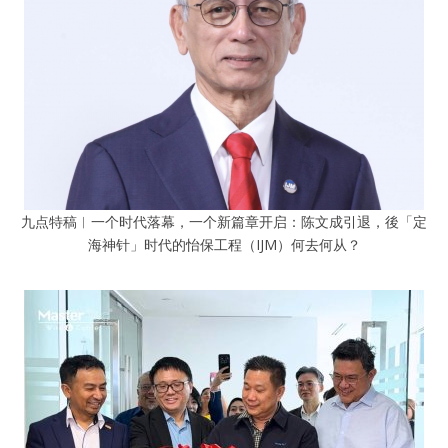
九点特稿︱一个时代落幕，一个新篇章开启：陈文成引退，後「定
海神针」时代的怡保工程（IJM）何去何从？