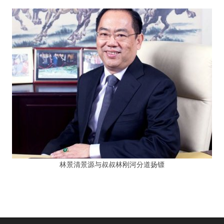
林景清景源与叔叔林刚河分道扬镖