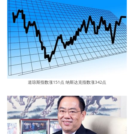
道琼斯指数涨151点 纳斯达克指数涨342点