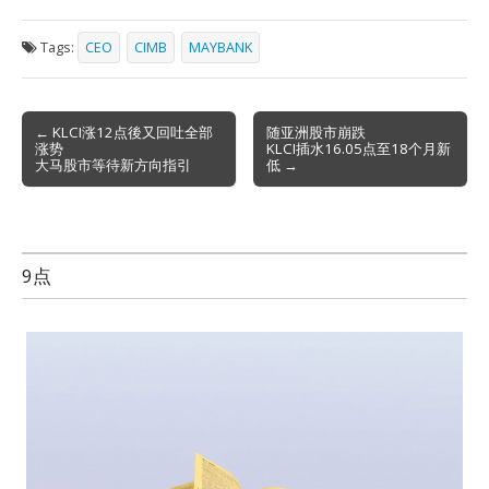
Tags:
CEO
CIMB
MAYBANK
Post
← KLCI涨12点後又回吐全部
随亚洲股市崩跌
涨势
KLCI插水16.05点至18个月新
navigation
大马股市等待新方向指引
低 →
9点