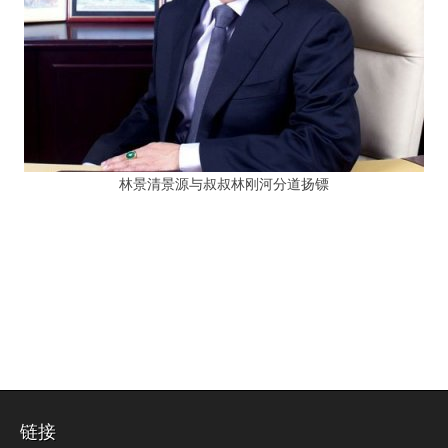
林景清景源与叔叔林刚河分道扬镖
链接