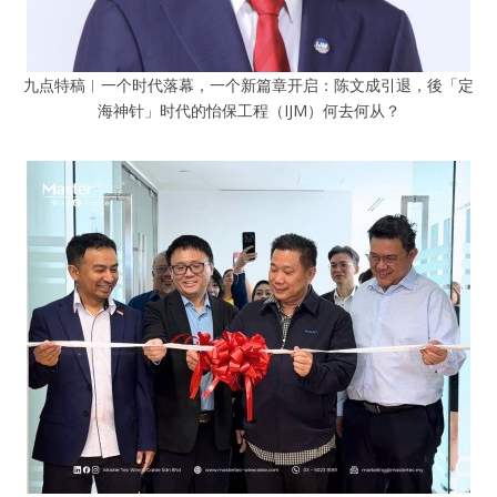
九点特稿︱一个时代落幕，一个新篇章开启：陈文成引退，後「定
海神针」时代的怡保工程（IJM）何去何从？