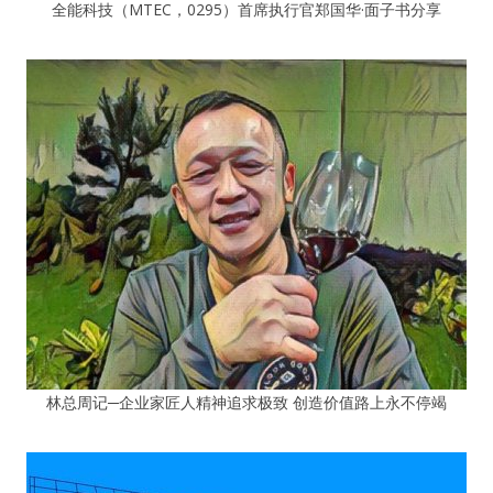
全能科技（MTEC，0295）首席执行官郑国华·面子书分享
林总周记─企业家匠人精神追求极致 创造价值路上永不停竭