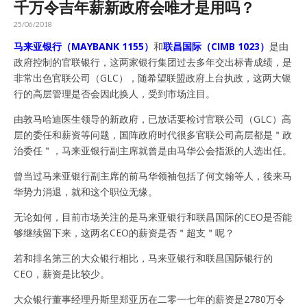
千万令吉年薪新政府会唯才是用吗？
25/06/2018
马来亚银行（MAYBANK 1155）
和
联昌国际（CIMB 1023）
是由
政府控制的官联银行，这两家银行集团过去多年交出标青成绩，是
非常出色官联公司（GLC），随希望联盟政府上台执政，这两大银
行的高层管理是否会因此换人，受到市场注目。
由敦马哈迪医生领导的新政府，已放话要检讨官联公司（GLC）高
层的委任和薪资等问题，国阵政府时代很多官联公司高层都是＂政
治委任＂，马来亚银行副主席就曾是由马华公会指派的人选出任。
曾当过马来亚银行副主席的前马华领袖包括了何文翰等人，後来马
华势力消退，就和这个职位无缘。
无论如何，目前市场关注的是马来亚银行和联昌国际的CEO是否能
够继续留下来，这两名CEO的薪资是否＂超支＂呢？
若和排名第三的大众银行相比，马来亚银行和联昌国际银行的
CEO，薪资是比较少。
大众银行董事经理丹斯里郑亚历在二零一七年的薪资是2780万令