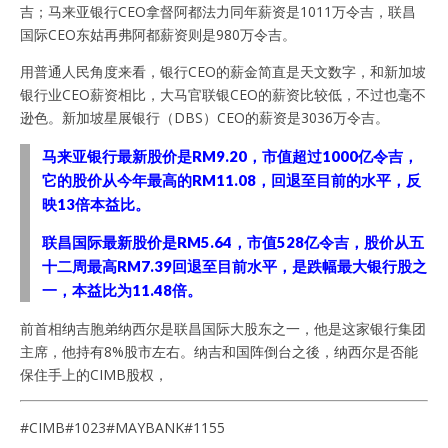
吉；马来亚银行CEO拿督阿都法力同年薪资是1011万令吉，联昌
国际CEO东姑再弗阿都薪资则是980万令吉。
用普通人民角度来看，银行CEO的薪金简直是天文数字，和新加坡
银行业CEO薪资相比，大马官联银CEO的薪资比较低，不过也毫不
逊色。新加坡星展银行（DBS）CEO的薪资是3036万令吉。
马来亚银行最新股价是RM9.20，市值超过1000亿令吉，
它的股价从今年最高的RM11.08，回退至目前的水平，反
映13倍本益比。
联昌国际最新股价是RM5.64，市值528亿令吉，股价从五
十二周最高RM7.39回退至目前水平，是跌幅最大银行股之
一，本益比为11.48倍。
前首相纳吉胞弟纳西尔是联昌国际大股东之一，他是这家银行集团
主席，他持有8%股市左右。纳吉和国阵倒台之後，纳西尔是否能
保住手上的CIMB股权，
#CIMB#1023#MAYBANK#1155