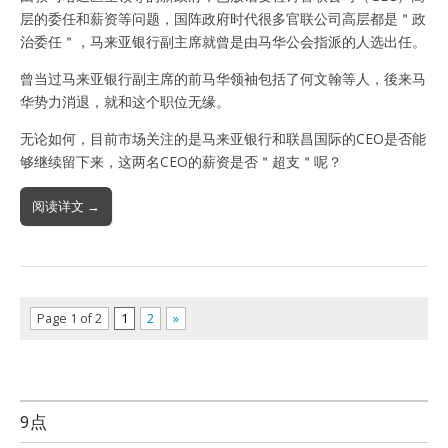
层的委任和薪资等问题，国阵政府时代很多官联公司高层都是＂政
治委任＂，马来亚银行副主席就曾是由马华公会指派的人选出任。
曾当过马来亚银行副主席的前马华领袖包括了何文翰等人，後来马
华势力消退，就和这个职位无缘。
无论如何，目前市场关注的是马来亚银行和联昌国际的CEO是否能
够继续留下来，这两名CEO的薪资是否＂超支＂呢？
阅读详文 →
Page 1 of 2
1
2
»
9点