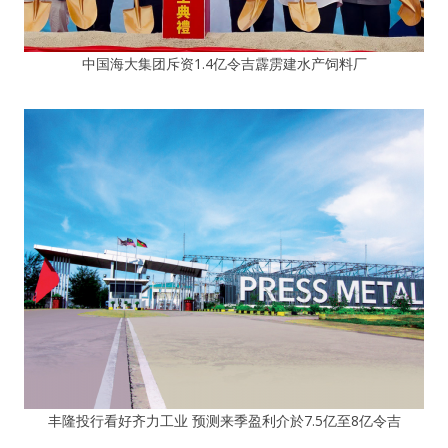
中国海大集团斥资1.4亿令吉霹雳建水产饲料厂
丰隆投行看好齐力工业 预测来季盈利介於7.5亿至8亿令吉