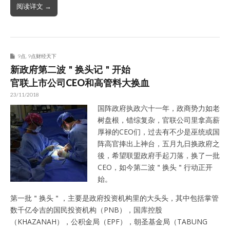
阅读详文 →
9点
,
9点财经天下
新政府第二波＂换头记＂开始
官联上市公司CEO和高管料大换血
23/11/2018
国阵政府执政六十一年，政商势力如老
树盘根，错综复杂，官联公司里拿高薪
厚禄的CEO们，过去有不少是巫统或国
阵高官捧出上神台，五月九日换政府之
後，希望联盟政府手起刀落，换了一批
CEO，如今第二波＂换头＂行动正开
始。
第一批＂换头＂，主要是政府投资机构里的大头头，其中包括掌管
数千亿令吉的国民投资机构（PNB），国库控股
（KHAZANAH），公积金局（EPF），朝圣基金局（TABUNG