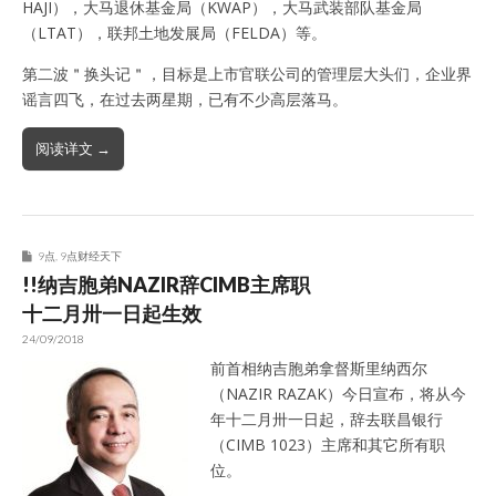
HAJI），大马退休基金局（KWAP），大马武装部队基金局
（LTAT），联邦土地发展局（FELDA）等。
第二波＂换头记＂，目标是上市官联公司的管理层大头们，企业界
谣言四飞，在过去两星期，已有不少高层落马。
阅读详文 →
9点
,
9点财经天下
!!纳吉胞弟NAZIR辞CIMB主席职
十二月卅一日起生效
24/09/2018
前首相纳吉胞弟拿督斯里纳西尔
（NAZIR RAZAK）今日宣布，将从今
年十二月卅一日起，辞去联昌银行
（CIMB 1023）主席和其它所有职
位。