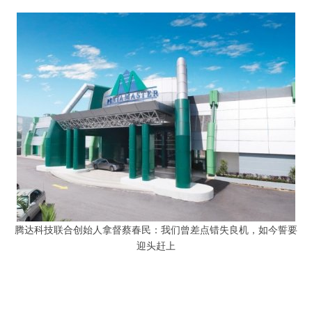
腾达科技联合创始人拿督蔡春民：我们曾差点错失良机，如今誓要
迎头赶上