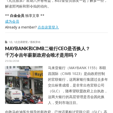
《丸点股票》星期六开卷有益，和白金会员朋友一起了解多一些，
解读郑鸿标和郭令灿的动向。
**
白金会员
独享文章 **
成为会员
Already a member?
点击这里登入
9点
,
9点交易密室／股权异动
MAYBANK和CIMB二银行CEO是否换人？
千万令吉年薪新政府会唯才是用吗？
25/06/2018
马来亚银行（MAYBANK 1155）和联
昌国际（CIMB 1023）是由政府控制
的官联银行，这两家银行集团过去多年
交出标青成绩，是非常出色官联公司
（GLC），随希望联盟政府上台执政，
这两大银行的高层管理是否会因此换
人，受到市场注目。
由敦马哈迪医生领导的新政府，已放话要检讨官联公司（GLC）高