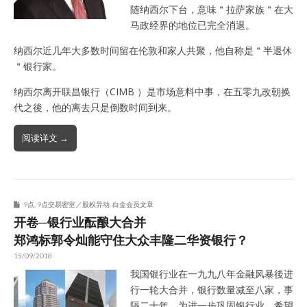
随纳西尔下台，意味＂拉萨家族＂在大
马政经界的地位已完全消退。
纳西尔近几年大多数时间留在伦敦和家人共聚，他自称是＂半退休
＂银行家。
纳西尔离开联昌银行（CIMB ）是市场意料中事，在五零九改朝换
代之後，他的离去只是倒数时间到来。
阅读详文 →
9点
,
9点交易密室／股权异动
,
白金会员文章
开卷─银行业酝酿大合并
郑鸿标郭令灿能守住大众丰隆二华资银行？
15/09/2018
我国银行业在一九九八年金融风暴後进
行一轮大合并，银行数量减至八家，事
隔二十年，为进一步巩固银行业，希望