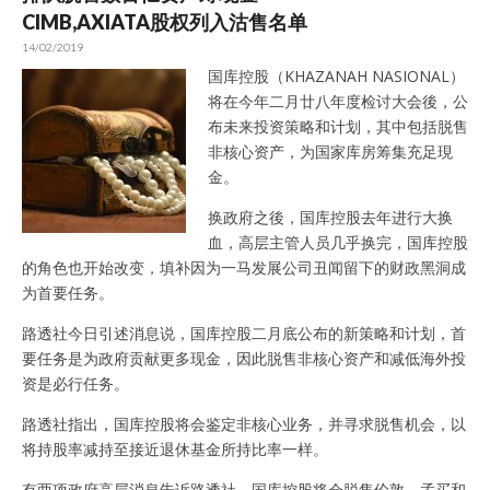
CIMB,AXIATA股权列入沽售名单
14/02/2019
国库控股（KHAZANAH NASIONAL）
将在今年二月廿八年度检讨大会後，公
布未来投资策略和计划，其中包括脱售
非核心资产，为国家库房筹集充足現
金。
换政府之後，国库控股去年进行大换
血，高层主管人员几乎换完，国库控股
的角色也开始改变，填补因为一马发展公司丑闻留下的财政黑洞成
为首要任务。
路透社今日引述消息说，国库控股二月底公布的新策略和计划，首
要任务是为政府贡献更多现金，因此脱售非核心资产和减低海外投
资是必行任务。
路透社指出，国库控股将会鉴定非核心业务，并寻求脱售机会，以
将持股率减持至接近退休基金所持比率一样。
有两项政府高层消息告诉路透社，国库控股将会脱售伦敦，孟买和