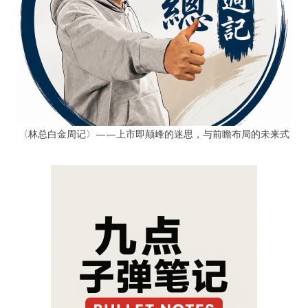
〈林总白金周记〉——上市即颠峰的迷思，与前瞻布局的未来式