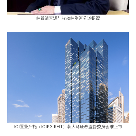
林景清景源与叔叔林刚河分道扬镖
IOI置业产托（IOIPG REIT）获大马证券监督委员会准上市