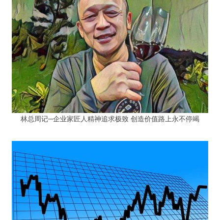
林总周记─企业家匠人精神追求极致 创造价值路上永不停竭