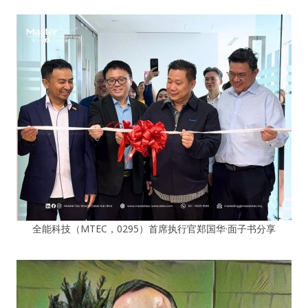
全能科技（MTEC，0295）首席执行官郑国华·面子书分享