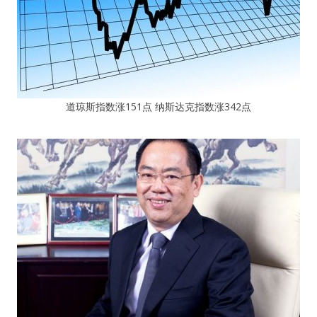
道琼斯指数涨151点 纳斯达克指数涨342点