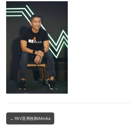
Post
← REV亚洲收购iMedia
navigation