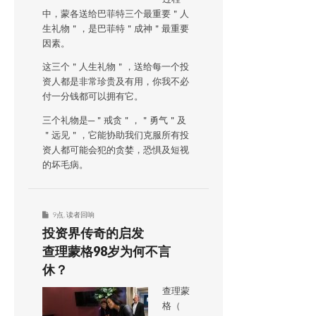
中，蒙各送给巴菲特三个最重要＂人
生礼物＂，是巴菲特＂成神＂最重要
因素。
这三个＂人生礼物＂，送给每一个投
资人都是非常珍贵及有用，你我不必
付一分钱都可以拥有它。
三个礼物是─＂戒贪＂，＂勇气＂及
＂远见＂，它能协助我们克服所有投
资人都可能会犯的贪婪，恐惧及短视
的坏毛病。
9点
,
读者回响
投资界传奇的启发
查理蒙格98岁为何不言
休？
查理蒙
格（