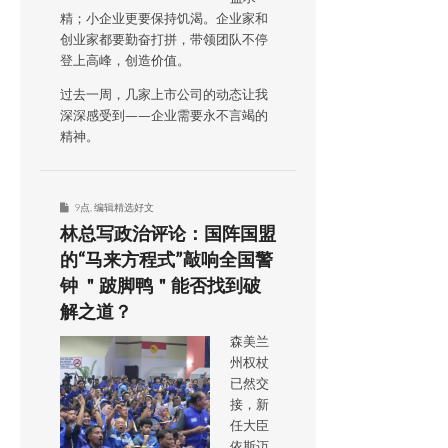
精；小企业更要保持饥渴。企业家和
创业家都要勤奋打拼，带领团队不停
登上高峰，创造价值。
过去一周，几家上市公司的动态让我
深深感受到——企业需要永不言竭的
精神。
9点
,
编辑精选好文
林总写政治评论：国阵国盟
的“马来方程式”敲响全国警
钟 ＂跛脚鸭＂能否找到破
解之道？
森美兰
州权杖
已然交
接，新
任大臣
依斯迈