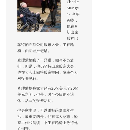
Charlie
Munge
r）今年
98岁，
他在月
初出席
股神巴
菲特的巴郡公司股东大会，坐在轮
椅，由助理推进场。
查理蒙格瞎了一只眼，如今不良於
行，但是，他仍坚持出席股东大会，
也在大会上回答股东提问，发表个人
对投资见解。
查理蒙格身家大约有20亿美元至30亿
美元之间，但是，时至今日仍不退
休，活跃於投资活动。
他身家丰厚，可以维持昂贵晚年生
活，最重要的是，他有惊人意志，坚
持工作和阅读，不坐在轮椅上等待死
亡到来。