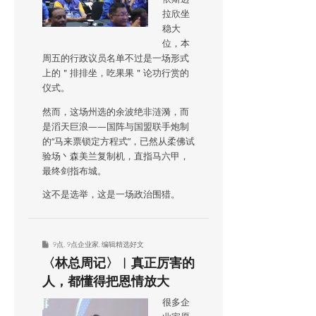
拉欣坐
稳大
位，本
周五的行政议员名单不过是一场形式
上的＂排排坐，吃果果＂论功行赏的
仪式。
然而，这场州选的余波绝非涟漪，而
是滔天巨浪——国阵与国盟联手炮制
的“马来票锁定方程式”，已然从柔佛试
验场丶森美兰复制机，直指马六甲，
最终剑指布城。
这不是选举，这是一场政治围猎。
9点
,
9点企业家
,
编辑精选好文
〈林总周记〉︱真正厉害的
人，都懂得把恩情放大
很多企