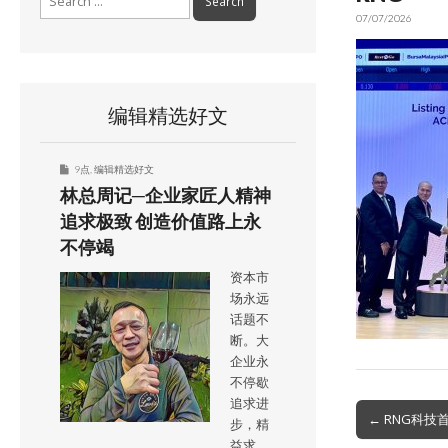
for:
07/07/2026
编辑精选好文
9点
,
编辑精选好文
林总周记─企业家匠人精神
追求极致 创造价值路上永
不停竭
资本市
场永远
话题不
断。大
企业永
不停歇
追求进
Post
← RNG科
步，精
navigation
益求