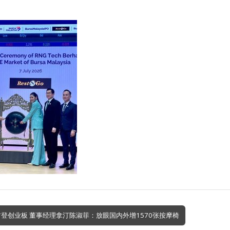
技首登创业板 董事经理拿汀陈淑菲：放眼国内外增1570张按摩椅