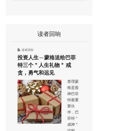
读者回响
读者回响
投资人生 ─ 蒙格送给巴菲
特三个＂人生礼物＂ 戒
贪，勇气和远见
查理蒙
格是股
神巴菲
特最重
要伙
伴，巴
菲特＂
成神＂
过程