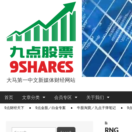
大马第一中文新媒体财经网站
9点股票
Main
Skip
首页
文章分类
会员专区
关于我们
menu
to
Sub
9点财经天下
9点金股／白金专案
牛股淘寶／九点子弹笔记
9
content
menu
RNG
Search