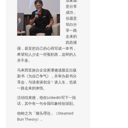
业家愿
意分享
成功，
但愿意
坦白分
享一路
走来的
跌跌撞
撞，甚至把自己的心得写成一本书，
希望别人少走一些冤枉路，这样的人
并不多。
马来西亚旅台企业家潘健成最近出版
新书《为自己争气》，并举办新书分
享会，与读者谈创业丶谈人生，也谈
一路走来的体悟。
活动结束後，他在LinkedIn写下一段
话，其中有一句令我印象特别深刻。
他称之为「馒头理论」（Steamed
Bun Theory）。