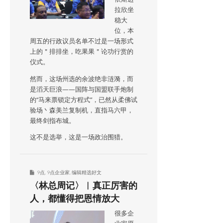
拉欣坐
稳大
位，本
周五的行政议员名单不过是一场形式
上的＂排排坐，吃果果＂论功行赏的
仪式。
然而，这场州选的余波绝非涟漪，而
是滔天巨浪——国阵与国盟联手炮制
的“马来票锁定方程式”，已然从柔佛试
验场丶森美兰复制机，直指马六甲，
最终剑指布城。
这不是选举，这是一场政治围猎。
9点
,
9点企业家
,
编辑精选好文
〈林总周记〉︱真正厉害的
人，都懂得把恩情放大
很多企