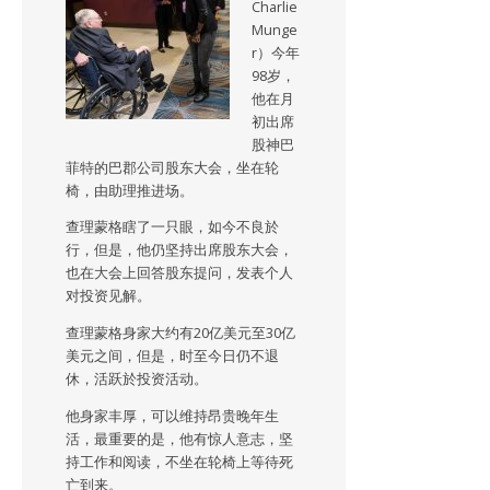
Charlie
Munge
r）今年
98岁，
他在月
初出席
股神巴
菲特的巴郡公司股东大会，坐在轮
椅，由助理推进场。
查理蒙格瞎了一只眼，如今不良於
行，但是，他仍坚持出席股东大会，
也在大会上回答股东提问，发表个人
对投资见解。
查理蒙格身家大约有20亿美元至30亿
美元之间，但是，时至今日仍不退
休，活跃於投资活动。
他身家丰厚，可以维持昂贵晚年生
活，最重要的是，他有惊人意志，坚
持工作和阅读，不坐在轮椅上等待死
亡到来。