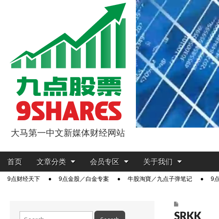
大马第一中文新媒体财经网站
9点股票
Main
Skip
首页
文章分类
会员专区
关于我们
menu
to
Sub
9点财经天下
9点金股／白金专案
牛股淘寶／九点子弹笔记
9
content
menu
SRKK
Search