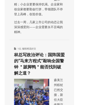
精；小企业更要保持饥渴。企业家和
创业家都要勤奋打拼，带领团队不停
登上高峰，创造价值。
过去一周，几家上市公司的动态让我
深深感受到——企业需要永不言竭的
精神。
9点
,
编辑精选好文
林总写政治评论：国阵国盟
的“马来方程式”敲响全国警
钟 ＂跛脚鸭＂能否找到破
解之道？
森美兰
州权杖
已然交
接，新
任大臣
依斯迈