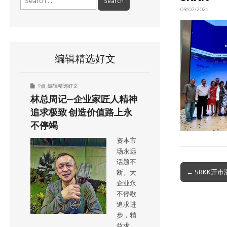
for:
09/07/2026
编辑精选好文
9点
,
编辑精选好文
林总周记─企业家匠人精神
追求极致 创造价值路上永
不停竭
资本市
场永远
话题不
Post
← SRKK开
断。大
navigation
企业永
不停歇
追求进
步，精
益求