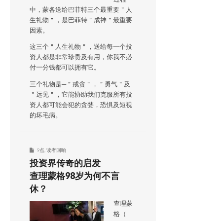
中，蒙各送给巴菲特三个最重要＂人
生礼物＂，是巴菲特＂成神＂最重要
因素。
这三个＂人生礼物＂，送给每一个投
资人都是非常珍贵及有用，你我不必
付一分钱都可以拥有它。
三个礼物是─＂戒贪＂，＂勇气＂及
＂远见＂，它能协助我们克服所有投
资人都可能会犯的贪婪，恐惧及短视
的坏毛病。
9点
,
读者回响
投资界传奇的启发
查理蒙格98岁为何不言
休？
查理蒙
格（