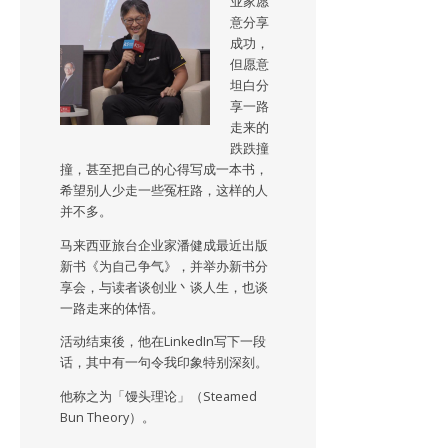
业家愿
意分享
成功，
但愿意
坦白分
享一路
走来的
跌跌撞
撞，甚至把自己的心得写成一本书，
希望别人少走一些冤枉路，这样的人
并不多。
马来西亚旅台企业家潘健成最近出版
新书《为自己争气》，并举办新书分
享会，与读者谈创业丶谈人生，也谈
一路走来的体悟。
活动结束後，他在LinkedIn写下一段
话，其中有一句令我印象特别深刻。
他称之为「馒头理论」（Steamed
Bun Theory）。