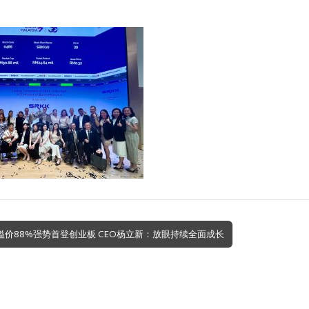
市溢价88%强势首登创业板 CEO杨立新：放眼持续全面成长