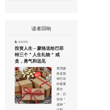
读者回响
读者回响
投资人生 ─ 蒙格送给巴菲
特三个＂人生礼物＂ 戒
贪，勇气和远见
查理蒙
格是股
神巴菲
特最重
要伙
伴，巴
菲特＂
成神＂
过程