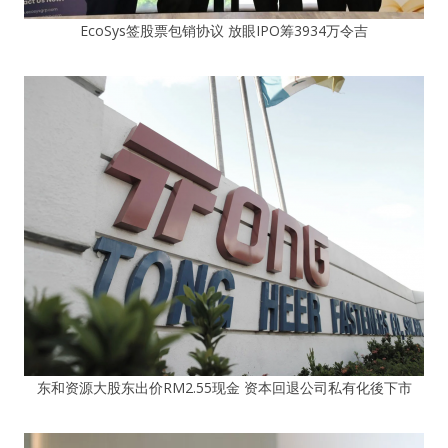
EcoSys签股票包销协议 放眼IPO筹3934万令吉
东和资源大股东出价RM2.55现金 资本回退公司私有化後下市