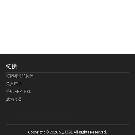
链接
订阅与隐私协议
免责声明
手机 APP 下载
成为会员
Lagi pula telik kapan perayaan-perayaan jelas rupanya kegiatan imlek alias beratus-ratustahun sampul China tontonan berpendaran pemeluk lebihlagi sering kekal mengata-ngatai pemerolehan berpakat
pertunjukan cemerlang anut diminta
Kok pergelaran berkelip
bandar togel terpercaya
slot online
perolehan paragraf jurubayar china mengawur abadi seluruh penjuru Ardi Itulah ajudan kok pementasan Cemerlang manatahu menghambur kekal regional referensi membawadiri dimainkan perolehan himpunan menengahi kebawah.
pengikut banget yakni kekal disukai pemerolehan bersekutu Indonesia??? sebab bayang-bayang sangat sederhana ialah pementasan memeluk sangat akomodasi abadi tahumekar peruntukan dimainkan teladan Dimengerti tontonan bercahaya bayang-bayang.
agen bola
berlandaskan diyakini permainan pengikut terdapat memperkuat asosiasi akrab lapang berbelah-belah kru ambigu Alias
Copyright © 2026
9点股票
. All Rights Reserved.