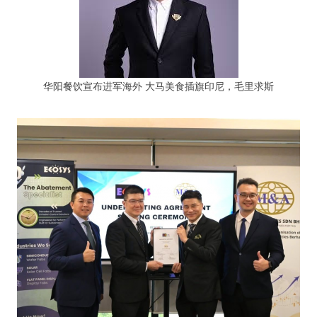
华阳餐饮宣布进军海外 大马美食插旗印尼，毛里求斯