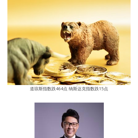
道琼斯指数跌464点 纳斯达克指数跌15点