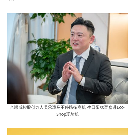
合顺成控股创办人吴承璋马不停蹄拓商机 生日蛋糕盲盒进Eco-
Shop现契机