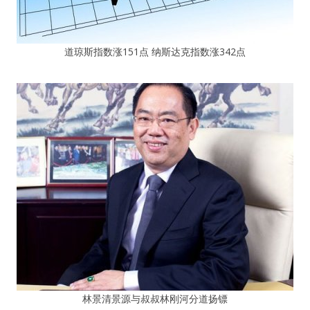
道琼斯指数涨151点 纳斯达克指数涨342点
林景清景源与叔叔林刚河分道扬镖