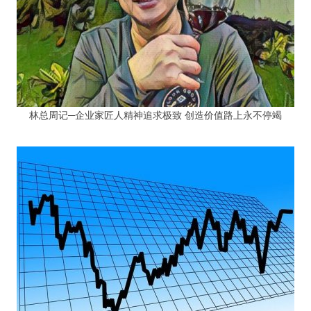
林总周记─企业家匠人精神追求极致 创造价值路上永不停竭