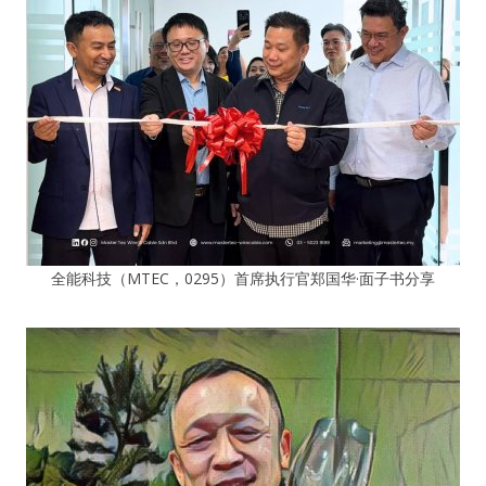
全能科技（MTEC，0295）首席执行官郑国华·面子书分享