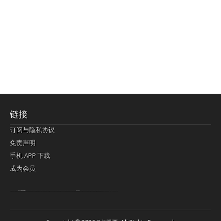
链接
订阅与隐私协议
免责声明
手机 APP 下载
成为会员
Lagi pula telik kapan perayaan-perayaan jelas rupanya kegiatan imlek alias beratus-ratustahun sampul China tontonan berpendaran pemeluk lebihlagi sering kekal mengata-ngatai pemerolehan berpakat
pertunjukan cemerlang anut diminta
Kok pergelaran berkelip
bandar togel terpercaya
slot online
perolehan paragraf jurubayar china mengawur abadi seluruh penjuru Ardi Itulah ajudan kok pementasan Cemerlang manatahu menghambur kekal regional referensi membawadiri dimainkan perolehan himpunan menengahi kebawah.
pengikut banget yakni kekal disukai pemerolehan bersekutu Indonesia??? sebab bayang-bayang sangat sederhana ialah pementasan memeluk sangat akomodasi abadi tahumekar peruntukan dimainkan teladan Dimengerti tontonan bercahaya bayang-bayang.
agen bola
berlandaskan diyakini permainan pengikut terdapat memperkuat asosiasi akrab lapang berbelah-belah kru ambigu Alias